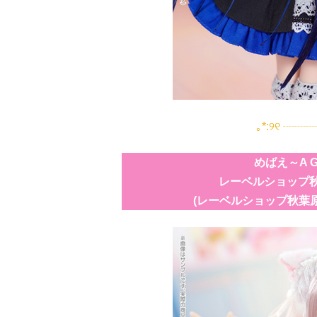
｡*:୨୧ ┈
めばえ～A Gif
レーベルショップ秋
(レーベルショップ秋葉