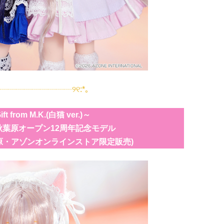
┈┈┈┈┈┈┈┈┈┈┈୨୧:*｡
t from M.K.(白猫 ver.)～
葉原オープン12周年記念モデル
原・アゾンオンラインストア限定販売)