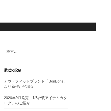
検
索:
最近の投稿
アウトフィットブランド「BonBons」
より新作が登場☆
2026年9月発売「1/6衣装アイテムカタ
ログ」のご紹介