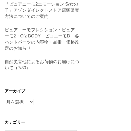
「ピュアニーモ2エモーション S/女の
子」アゾンダイレクトストア店頭販売
方法についてのご案内
ピュアニーモフレクション・ピュアニ
ーモ2・Q’z BODY・ピコニーモD 各
ハンドパーツの内容物・品番・価格改
定のお知らせ
自然災害他によるお荷物のお届けにつ
いて（7/30）
アーカイブ
ア
ー
カ
イ
カテゴリー
ブ