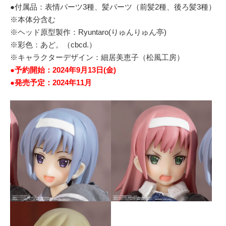
●付属品：表情パーツ3種、髪パーツ（前髪2種、後ろ髪3種）
※本体分含む
※ヘッド原型製作：Ryuntaro(りゅんりゅん亭)
※彩色：あど。（cbcd.）
※キャラクターデザイン：細居美恵子（松風工房）
●予約開始：2024年9月13日(金)
●発売予定：2024年11月