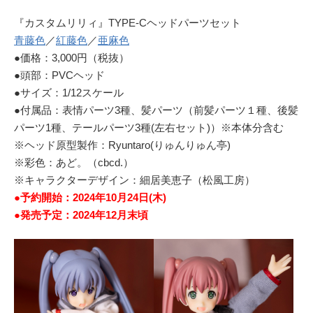
『カスタムリリィ』TYPE-Cヘッドパーツセット
青藤色
／
紅藤色
／
亜麻色
●価格：3,000円（税抜）
●頭部：PVCヘッド
●サイズ：1/12スケール
●付属品：表情パーツ3種、髪パーツ（前髪パーツ１種、後髪
パーツ1種、テールパーツ3種(左右セット)）※本体分含む
※ヘッド原型製作：Ryuntaro(りゅんりゅん亭)
※彩色：あど。（cbcd.）
※キャラクターデザイン：細居美恵子（松風工房）
●予約開始：2024年10月24日(木)
●発売予定：2024年12月末頃