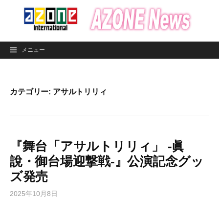
コ
ン
テ
ン
メニュー
ツ
へ
ス
キ
カテゴリー:
アサルトリリィ
ッ
プ
『舞台「アサルトリリィ」 -眞
說・御台場迎撃戦-』公演記念グッ
ズ発売
2025年10月8日