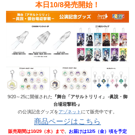
本日10/8発売開始！
9/20～25に開催された
『舞台「アサルトリリィ」 -眞說・御
台場迎撃戦-』
の公演記念グッズを
アゾネット
にて販売中です。
商品ページはこちら
販売期間は10/29（水）まで
、
お届けは12/5（金）頃を予定