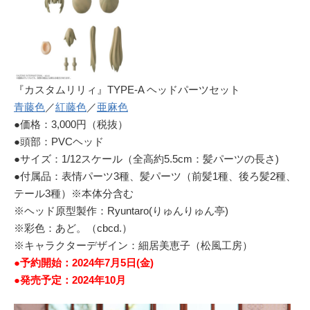
『カスタムリリィ』TYPE-A ヘッドパーツセット
青藤色
／
紅藤色
／
亜麻色
●価格：3,000円（税抜）
●頭部：PVCヘッド
●サイズ：1/12スケール（全高約5.5cm：髪パーツの長さ)
●付属品：表情パーツ3種、髪パーツ（前髪1種、後ろ髪2種、
テール3種）※本体分含む
※ヘッド原型製作：Ryuntaro(りゅんりゅん亭)
※彩色：あど。（cbcd.）
※キャラクターデザイン：細居美恵子（松風工房）
●予約開始：2024年7月5日(金)
●発売予定：2024年10月