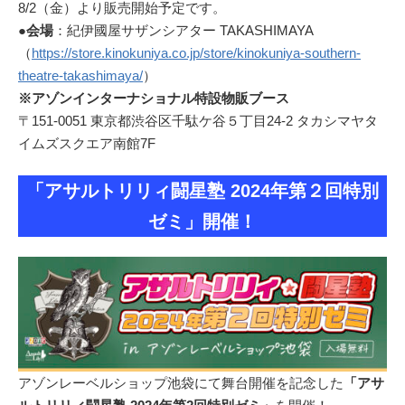
8/2（金）より販売開始予定です。
●
会場
：紀伊國屋サザンシアター TAKASHIMAYA
（
https://store.kinokuniya.co.jp/store/kinokuniya-southern-
theatre-takashimaya/
）
※アゾンインターナショナル特設物販ブース
〒151-0051 東京都渋谷区千駄ケ谷５丁目24-2 タカシマヤタ
イムズスクエア南館7F
「アサルトリリィ闘星塾 2024年第２回特別
ゼミ」開催！
アゾンレーベルショップ池袋にて舞台開催を記念した
「アサ