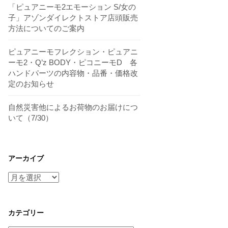
「ピュアニーモ2エモーション S/女の
子」アゾンダイレクトストア店頭販売
方法についてのご案内
ピュアニーモフレクション・ピュアニ
ーモ2・Q’z BODY・ピコニーモD 各
ハンドパーツの内容物・品番・価格改
定のお知らせ
自然災害他によるお荷物のお届けにつ
いて（7/30）
アーカイブ
ア
ー
カ
イ
カテゴリー
ブ