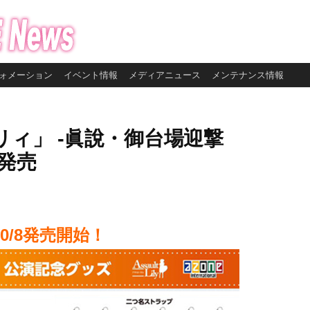
ォメーション
イベント情報
メディアニュース
メンテナンス情報
ィ」 -眞說・御台場迎撃
発売
0/8発売開始！