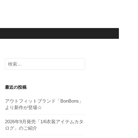
検
索:
最近の投稿
アウトフィットブランド「BonBons」
より新作が登場☆
2026年9月発売「1/6衣装アイテムカタ
ログ」のご紹介