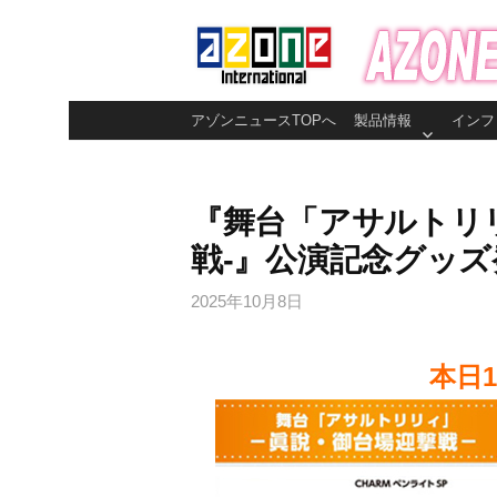
コ
ン
テ
ン
アゾンニュースTOPへ
製品情報
インフ
ツ
へ
ス
『舞台「アサルトリリ
キ
戦-』公演記念グッズ
ッ
プ
2025年10月8日
本日1