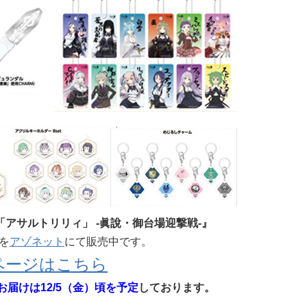
「アサルトリリィ」 -眞說・御台場迎撃戦-』
を
アゾネット
にて販売中です。
ページはこちら
お届けは12/5（金）頃を予定
しております。