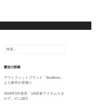
検
索:
最近の投稿
アウトフィットブランド「BonBons」
より新作が登場☆
2026年9月発売「1/6衣装アイテムカタ
ログ」のご紹介