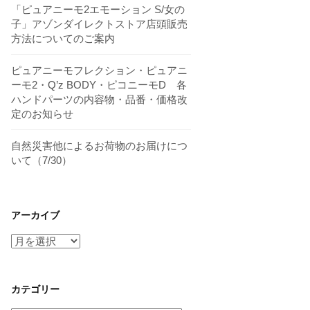
「ピュアニーモ2エモーション S/女の
子」アゾンダイレクトストア店頭販売
方法についてのご案内
ピュアニーモフレクション・ピュアニ
ーモ2・Q’z BODY・ピコニーモD 各
ハンドパーツの内容物・品番・価格改
定のお知らせ
自然災害他によるお荷物のお届けにつ
いて（7/30）
アーカイブ
ア
ー
カ
イ
カテゴリー
ブ