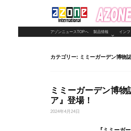
コ
ン
テ
ン
アゾンニュースTOPへ
製品情報
インフ
ツ
へ
ス
カテゴリー:
ミミーガーデン博物
キ
ッ
プ
ミミーガーデン博物
ア』登場！
2024年4月24日
『ミミーガー