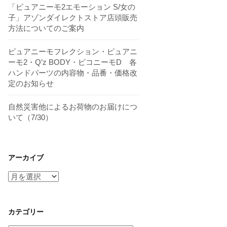
「ピュアニーモ2エモーション S/女の
子」アゾンダイレクトストア店頭販売
方法についてのご案内
ピュアニーモフレクション・ピュアニ
ーモ2・Q’z BODY・ピコニーモD 各
ハンドパーツの内容物・品番・価格改
定のお知らせ
自然災害他によるお荷物のお届けにつ
いて（7/30）
アーカイブ
ア
ー
カ
イ
カテゴリー
ブ