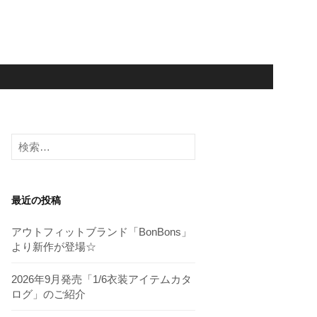
検
索:
最近の投稿
アウトフィットブランド「BonBons」
より新作が登場☆
2026年9月発売「1/6衣装アイテムカタ
ログ」のご紹介