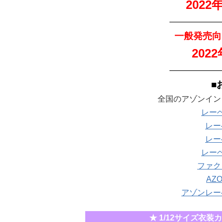
2022
——————
一般発売向
202
——————
■
全国のアゾンイン
レー
レー
レー
レー
ファク
AZ
アゾンレー
★ 1/12サイズ衣装