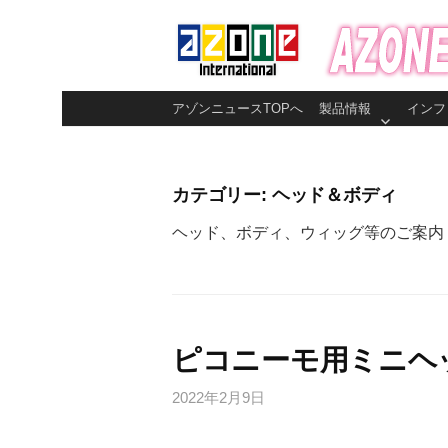
コ
ン
テ
ン
アゾンニュースTOPへ
製品情報
インフ
ツ
へ
ス
カテゴリー:
ヘッド＆ボディ
キ
ッ
ヘッド、ボディ、ウィッグ等のご案内
プ
ピコニーモ用ミニヘ
2022年2月9日