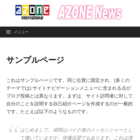
コ
ン
テ
ン
メニュー
ツ
へ
ス
サンプルページ
キ
ッ
プ
これはサンプルページです。同じ位置に固定され、(多くの
テーマでは) サイトナビゲーションメニューに含まれる点が
ブログ投稿とは異なります。まずは、サイト訪問者に対して
自分のことを説明する自己紹介ページを作成するのが一般的
です。たとえば以下のようなものです。
はじめまして。昼間はバイク便のメッセンジャーとし
て働いていますが、俳優志望でもあります。これは僕