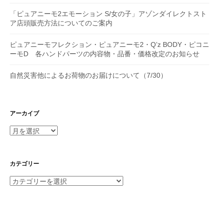
「ピュアニーモ2エモーション S/女の子」アゾンダイレクトスト
ア店頭販売方法についてのご案内
ピュアニーモフレクション・ピュアニーモ2・Q’z BODY・ピコニ
ーモD 各ハンドパーツの内容物・品番・価格改定のお知らせ
自然災害他によるお荷物のお届けについて（7/30）
アーカイブ
ア
ー
カ
イ
カテゴリー
ブ
カ
テ
ゴ
リ