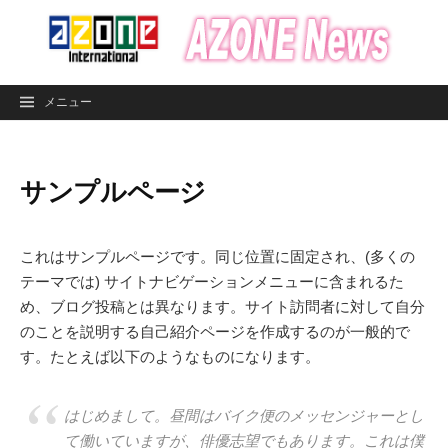
コ
ン
テ
ン
メニュー
ツ
へ
ス
サンプルページ
キ
ッ
プ
これはサンプルページです。同じ位置に固定され、(多くの
テーマでは) サイトナビゲーションメニューに含まれるた
め、ブログ投稿とは異なります。サイト訪問者に対して自分
のことを説明する自己紹介ページを作成するのが一般的で
す。たとえば以下のようなものになります。
はじめまして。昼間はバイク便のメッセンジャーとし
て働いていますが、俳優志望でもあります。これは僕