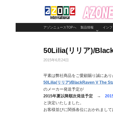
コ
ン
テ
ン
アゾンニュースTOPへ
製品情報
インフ
ツ
へ
ス
50Lilia(リリア)/B
キ
ッ
2015年6月24日
プ
平素は弊社商品をご愛顧賜り誠にあり
50Lilia(リリア)/BlackRaven V The
のメーカー発送予定が
2015年夏以降順次発送予定 →
20
と決定いたしました。
お客様並びに関係各位におかれまして