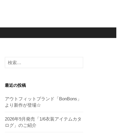
検
索:
最近の投稿
アウトフィットブランド「BonBons」
より新作が登場☆
2026年9月発売「1/6衣装アイテムカタ
ログ」のご紹介