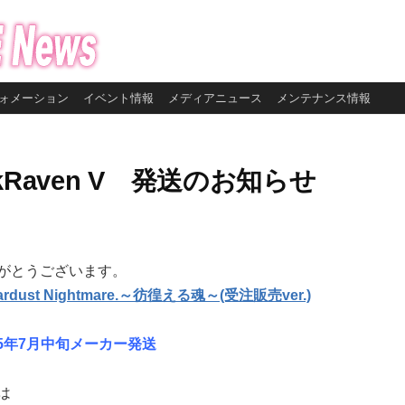
ォメーション
イベント情報
メディアニュース
メンテナンス情報
lackRaven V 発送のお知らせ
がとうございます。
 Stardust Nightmare.～彷徨える魂～(受注販売ver.)
15年7月中旬メーカー発送
は