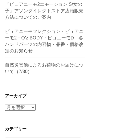
「ピュアニーモ2エモーション S/女の
子」アゾンダイレクトストア店頭販売
方法についてのご案内
ピュアニーモフレクション・ピュアニ
ーモ2・Q’z BODY・ピコニーモD 各
ハンドパーツの内容物・品番・価格改
定のお知らせ
自然災害他によるお荷物のお届けにつ
いて（7/30）
アーカイブ
ア
ー
カ
イ
カテゴリー
ブ