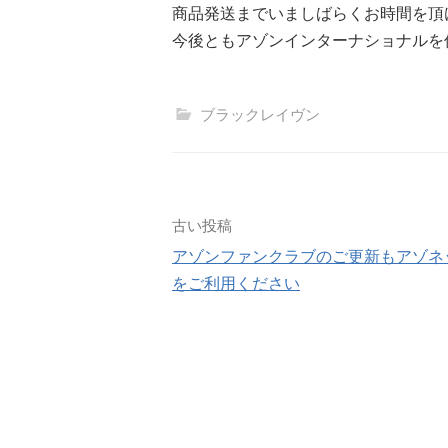
商品発送までいましばらくお時間を頂
今後ともアゾンインターナショナルを
ブラックレイヴン
投
古い投稿
アゾンファンクラブのご更新もアゾネ
稿
をご利用ください
ナ
ビ
ゲ
ー