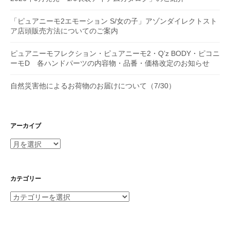
「ピュアニーモ2エモーション S/女の子」アゾンダイレクトスト
ア店頭販売方法についてのご案内
ピュアニーモフレクション・ピュアニーモ2・Q’z BODY・ピコニ
ーモD 各ハンドパーツの内容物・品番・価格改定のお知らせ
自然災害他によるお荷物のお届けについて（7/30）
アーカイブ
ア
ー
カ
イ
カテゴリー
ブ
カ
テ
ゴ