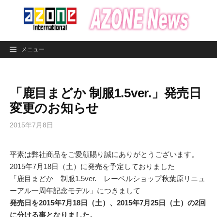
コ
ン
テ
ン
メニュー
ツ
へ
ス
「鹿目まどか 制服1.5ver.」発売日
キ
ッ
変更のお知らせ
プ
2015年7月8日
平素は弊社商品をご愛顧賜り誠にありがとうございます。
2015年7月18日（土）に発売を予定しておりました
「鹿目まどか 制服1.5ver. レーベルショップ秋葉原リニュ
ーアル一周年記念モデル」につきまして
発売日を2015年7月18日（土）、2015年7月25日（土）の2回
に分ける事となりました。