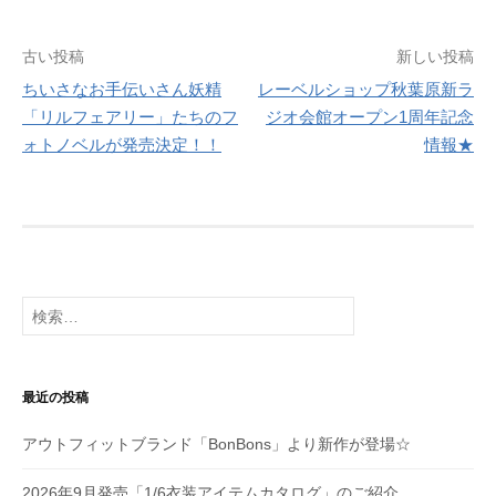
投
古い投稿
新しい投稿
ちいさなお手伝いさん妖精
レーベルショップ秋葉原新ラ
稿
「リルフェアリー」たちのフ
ジオ会館オープン1周年記念
ナ
ォトノベルが発売決定！！
情報★
ビ
ゲ
ー
シ
検
索:
ョ
ン
最近の投稿
アウトフィットブランド「BonBons」より新作が登場☆
2026年9月発売「1/6衣装アイテムカタログ」のご紹介