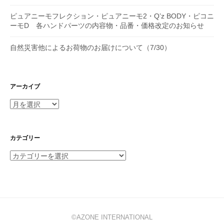
ピュアニーモフレクション・ピュアニーモ2・Q’z BODY・ピコニ
ーモD 各ハンドパーツの内容物・品番・価格改定のお知らせ
自然災害他によるお荷物のお届けについて（7/30）
アーカイブ
ア
ー
カ
イ
カテゴリー
ブ
カ
テ
ゴ
リ
ー
©AZONE INTERNATIONAL