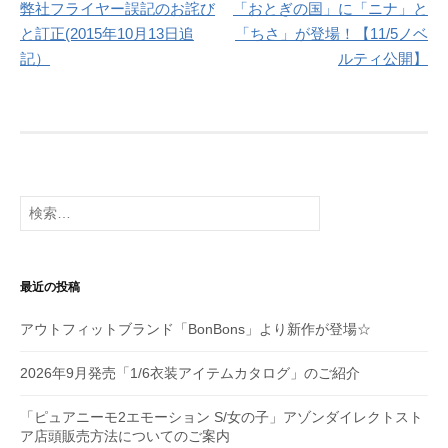
弊社フライヤー誤記のお詫び
「おとぎの国」に「ニナ」と
稿
と訂正(2015年10月13日追
「ちさ」が登場！【11/5ノベ
ナ
記）
ルティ公開】
ビ
ゲ
ー
シ
検
索:
ョ
ン
最近の投稿
アウトフィットブランド「BonBons」より新作が登場☆
2026年9月発売「1/6衣装アイテムカタログ」のご紹介
「ピュアニーモ2エモーション S/女の子」アゾンダイレクトスト
ア店頭販売方法についてのご案内