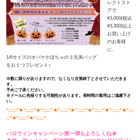
レクトスト
アで
¥3,000(税込
¥3,300)以上
お買い上げ
のお客様
に、
1/6サイズのオバケかぼちゃの３兄弟バッグ
をお１つプレゼント♪
※数に限りがありますので、なくなり次第終了とさせていただきま
す。
予めご了承ください。
※ドールに色移りする可能性があります。長時間の着用はご遠慮下さ
い。
*:;;;;;:*★*:;;;;;:*★*:;;;;;:*★*:;;;;;:*★*:;;;;;:*★*:;;;;;:*★*:;;;;;:*★*:;;;
;;:*★*:;;;;;:*★*:;;;;;:*
ハロウィンキャンペーン第一弾もよろしくね★