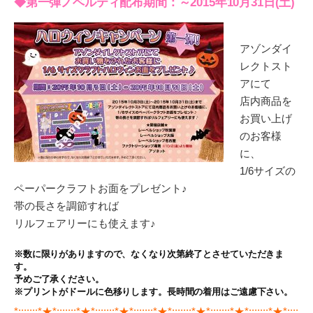
◆
第一弾ノベルティ配布期間：～2015年10月31日(土)
アゾンダイ
レクトスト
アにて
店内商品を
お買い上げ
のお客様
に、
1/6サイズの
ペーパークラフトお面をプレゼント♪
帯の長さを調節すれば
リルフェアリーにも使えます♪
※数に限りがありますので、なくなり次第終了とさせていただきま
す。
予めご了承ください。
※プリントがドールに色移りします。長時間の着用はご遠慮下さい。
*:;;;;;:*★*:;;;;;:*★*:;;;;;:*★*:;;;;;:*★*:;;;;;:*★*:;;;;;:*★*:;;;;;:*★*:;;;