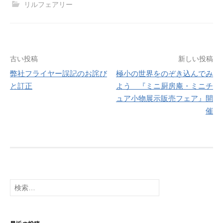
リルフェアリー
投
古い投稿
新しい投稿
弊社フライヤー誤記のお詫び
極小の世界をのぞき込んでみ
稿
と訂正
よう 『ミニ厨房庵・ミニチ
ナ
ュア小物展示販売フェア』開
催
ビ
ゲ
ー
シ
検
ョ
索:
ン