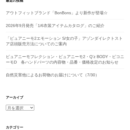
最近の投稿
アウトフィットブランド「BonBons」より新作が登場☆
2026年9月発売「1/6衣装アイテムカタログ」のご紹介
「ピュアニーモ2エモーション S/女の子」アゾンダイレクトスト
ア店頭販売方法についてのご案内
ピュアニーモフレクション・ピュアニーモ2・Q’z BODY・ピコニ
ーモD 各ハンドパーツの内容物・品番・価格改定のお知らせ
自然災害他によるお荷物のお届けについて（7/30）
アーカイブ
ア
ー
カ
イ
カテゴリー