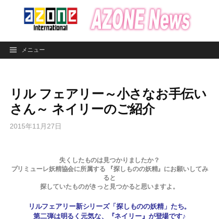
コ
ン
テ
ン
メニュー
ツ
へ
ス
リル フェアリー～小さなお手伝い
キ
ッ
さん～ ネイリーのご紹介
プ
2015年11月27日
失くしたものは見つかりましたか？
プリミューレ妖精協会に所属する 『探しものの妖精』にお願いしてみ
ると
探していたものがきっと見つかると思いますよ。
リルフェアリー新シリーズ「探しものの妖精」たち。
第二弾は明るく元気な、
『ネイリー』が登場です♪