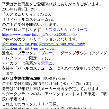
平素は弊社商品をご愛顧賜り誠にありがとうございます。
2015年12月9日（水）、
『カスタムリリィ』TYPE-A
リリィバトルコスチュームver.
のご予約受付を開始いたします。
ご好評頂いております
「カスタムリリィシリーズ」
https://www.azone-int.co.jp/?sid=cct300&tid=50
Type-Aのカラーバリエーションとなります。
髪色を「
ブラック
」「
ブルー
」「
ダークブラウン
（アゾンダ
イレクトストア限定）」に、
アイカラーは茶系から
紫系
に、
衣装も「
バトルコスチューム
」にそれぞれ変更して発売いた
します。
価格は
本体価格¥6,500
、
（税込価格¥7,150）
ご予約受付期間は2015年12月9日（水）～17日（木）、
発売は2015年12月末頃メーカー発送を予定しております。
※ダークブラウンのみ、アゾンダイレクトストア限定にて取
扱い予定です。
これまでのカスタムリリィ同様、