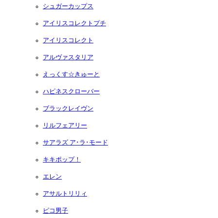
シュガーカップス
アイリスコレクトプチ
アイリスコレクト
アルヴァスタリア
えっくす☆きゅーと
ハピネスクローバー
ブラックレイヴン
リルフェアリー
サアラズ ア･ラ･モード
キキポップ！
エレン
アサルトリリィ
ピコ男子