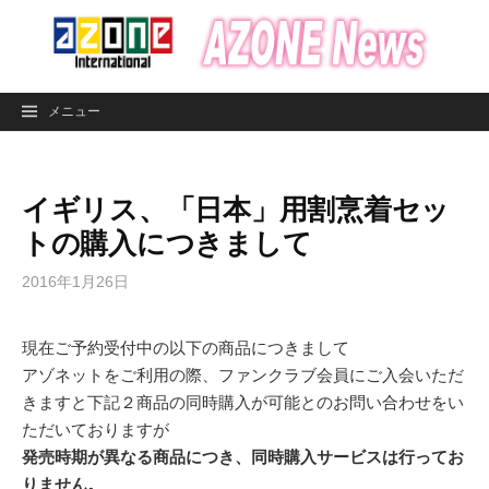
コ
ン
テ
ン
メニュー
ツ
へ
ス
イギリス、「日本」用割烹着セッ
キ
ッ
トの購入につきまして
プ
2016年1月26日
現在ご予約受付中の以下の商品につきまして
アゾネットをご利用の際、ファンクラブ会員にご入会いただ
きますと下記２商品の同時購入が可能とのお問い合わせをい
ただいておりますが
発売時期が異なる商品につき、同時購入サービスは行ってお
りません。