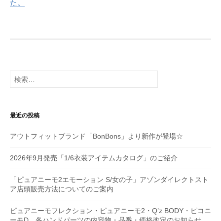
ナ
た。
ビ
ゲ
ー
シ
検
索:
ョ
ン
最近の投稿
アウトフィットブランド「BonBons」より新作が登場☆
2026年9月発売「1/6衣装アイテムカタログ」のご紹介
「ピュアニーモ2エモーション S/女の子」アゾンダイレクトスト
ア店頭販売方法についてのご案内
ピュアニーモフレクション・ピュアニーモ2・Q’z BODY・ピコニ
ーモD 各ハンドパーツの内容物・品番・価格改定のお知らせ