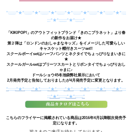
*:;;;;;:*★*:;;;;;:*★*:;;;;;:*★*:;;;;;:*★*:;;;;;:*★*:;;;;;:*★*:;;;;;:*★*:;;;
;;:*★*:;;;;;:*★*:;;;;;:*
「KIKIPOP!」のアウトフィットブランド「きのこプラネット」より春
の新作をお届け★
第２弾は「ロンドンのおしゃまなキッズ」をイメージした可愛らしい
キャスケット帽付きスーツset!!
スクールボーイsetはハーフパンツとネクタイでちょっぴりなまいきに
★
スクールガールsetはプリーツスカートとリボンタイでちょっぴりおし
ゃまに♪
ドールショウ45冬池袋弊社展示において
2月発売予定と告知しておりましたが4月発売予定に変更となります。
*:;;;;;:*★*:;;;;;:*★*:;;;;;:*★*:;;;;;:*★*:;;;;;:*★*:;;;;;:*★*:;;;;;:*★*:;;;
;;:*★*:;;;;;:*★*:;;;;;:*
こちらのフライヤーに掲載されている商品は2016年4月以降順次発売予
定になります。
皆さまのご来店お待ちしております♪