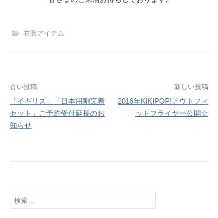
衣装アイテム
投
古い投稿
新しい投稿
「イギリス」「日本用割烹着
2016年KIKIPOP!アウトフィ
稿
セット」ご予約受付延長のお
ットフライヤー公開☆
ナ
知らせ
ビ
ゲ
ー
シ
検
索:
ョ