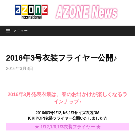
コ
ン
テ
ン
メニュー
ツ
へ
ス
2016年3号衣装フライヤー公開♪
キ
ッ
2016年3月8日
プ
2016年3月発表衣装は、春のお出かけが楽しくなるラ
インナップ♪
2016年3号1/12,1/6,1/3サイズ衣装DM
KIKIPOP!衣装フライヤー公開いたしました☆
★ 1/12,1/6,1/3衣装フライヤー ★