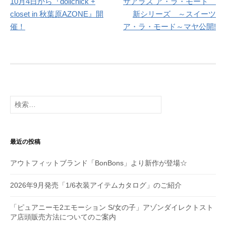
10月4日から『dollchick +
サアラズ ア・ラ・モード
稿
closet in 秋葉原AZONE』開
新シリーズ ～スイーツ
ナ
催！
ア・ラ・モード～マヤ公開!
ビ
ゲ
ー
シ
検
索:
ョ
ン
最近の投稿
アウトフィットブランド「BonBons」より新作が登場☆
2026年9月発売「1/6衣装アイテムカタログ」のご紹介
「ピュアニーモ2エモーション S/女の子」アゾンダイレクトスト
ア店頭販売方法についてのご案内