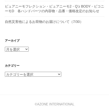
ピュアニーモフレクション・ピュアニーモ2・Q’z BODY・ピコニ
ーモD 各ハンドパーツの内容物・品番・価格改定のお知らせ
自然災害他によるお荷物のお届けについて（7/30）
アーカイブ
ア
ー
カ
イ
カテゴリー
ブ
カ
テ
ゴ
リ
ー
©AZONE INTERNATIONAL