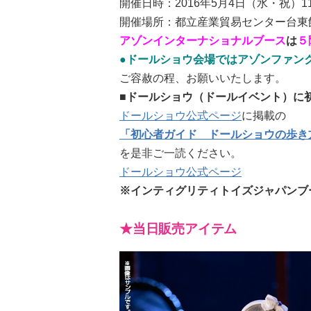
開催日時：2016年5月4日（水・祝）11
開催場所：都立産業貿易センター台東館 
アゾンインターナショナルブース
は
５
●ドールショウ会場ではアゾンファン
ご容赦の程、お願いいたします。
■ドールショウ（ドールイベント）に
ドールショウ公式ページ
に掲載の
「初心者ガイド ドールショウの歩き
を是非ご一読ください。
ドールショウ公式ページ
※インティグリティトイズジャパンブ
★当日販売アイテム