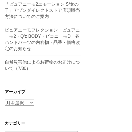
「ピュアニーモ2エモーション S/女の
子」アゾンダイレクトストア店頭販売
方法についてのご案内
ピュアニーモフレクション・ピュアニ
ーモ2・Q’z BODY・ピコニーモD 各
ハンドパーツの内容物・品番・価格改
定のお知らせ
自然災害他によるお荷物のお届けにつ
いて（7/30）
アーカイブ
ア
ー
カ
イ
カテゴリー
ブ