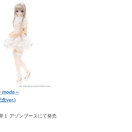
a･mode～
ver.)
浅草１ アゾンブースにて発売