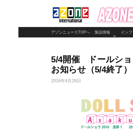
コ
ン
テ
ン
アゾンニュースTOPへ
製品情報
インフ
ツ
へ
ス
5/4開催 ドールショ
キ
お知らせ（5/4終了）
ッ
プ
2016年4月28日