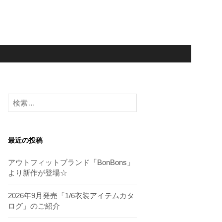
検
索:
最近の投稿
アウトフィットブランド「BonBons」
より新作が登場☆
2026年9月発売「1/6衣装アイテムカタ
ログ」のご紹介