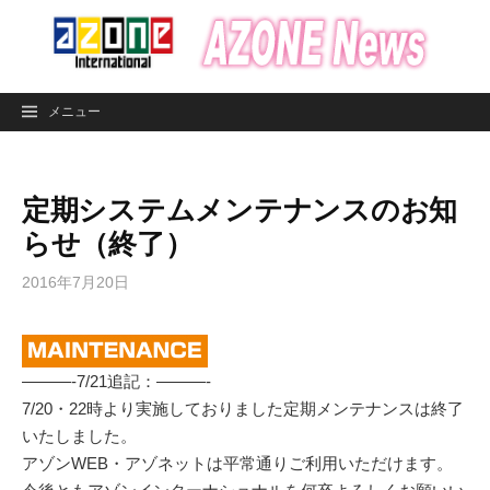
コ
ン
テ
ン
メニュー
ツ
へ
ス
定期システムメンテナンスのお知
キ
ッ
らせ（終了）
プ
2016年7月20日
———-7/21追記：———-
7/20・22時より実施しておりました定期メンテナンスは終了
いたしました。
アゾンWEB・アゾネットは平常通りご利用いただけます。