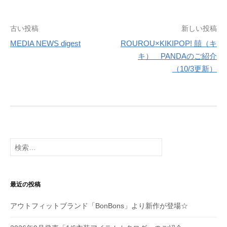
投
古い投稿
新しい投稿
MEDIA NEWS digest
ROUROU×KIKIPOP! 囍（キ
稿
キ） PANDAのご紹介
ナ
（10/3更新）
ビ
ゲ
ー
シ
検
索:
ョ
ン
最近の投稿
アウトフィットブランド「BonBons」より新作が登場☆