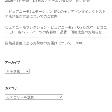
2026年9月発売「1/6衣装アイテムカタログ」のご紹介
「ピュアニーモ2エモーション S/女の子」アゾンダイレクトスト
ア店頭販売方法についてのご案内
ピュアニーモフレクション・ピュアニーモ2・Q’z BODY・ピコニ
ーモD 各ハンドパーツの内容物・品番・価格改定のお知らせ
自然災害他によるお荷物のお届けについて（7/30）
アーカイブ
ア
ー
カ
イ
カテゴリー
ブ
カ
テ
ゴ