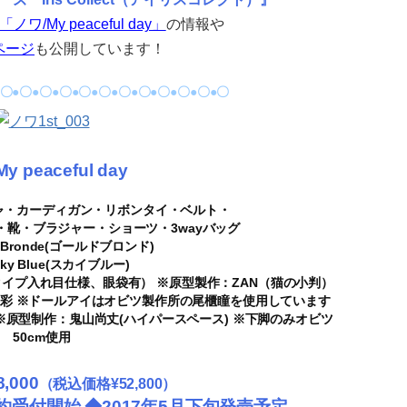
「ノワ/My peaceful day」
の情報や
ページ
も公開しています！
●〇●〇●〇●〇●〇●〇●〇●〇●〇●〇●〇●〇
y peaceful day
ャ・カーディガン・リボンタイ・ベルト・
靴・ブラジャー・ショーツ・3wayバッグ
d Bronde(ゴールドブロンド)
Sky Blue(スカイブルー)
イプ入れ目仕様、眼袋有） ※原型製作：ZAN（猫の小判）
ル虹彩 ※ドールアイはオビツ製作所の尾櫃瞳を使用しています
ト) ※原型制作：鬼山尚丈(ハイパースペース) ※下脚のみオビツ
50cm使用
,000
（税込価格¥52,800）
ご予約受付開始 ◆2017年5月下旬発売予定