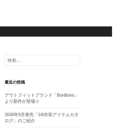
検
索:
最近の投稿
アウトフィットブランド「BonBons」
より新作が登場☆
2026年9月発売「1/6衣装アイテムカタ
ログ」のご紹介