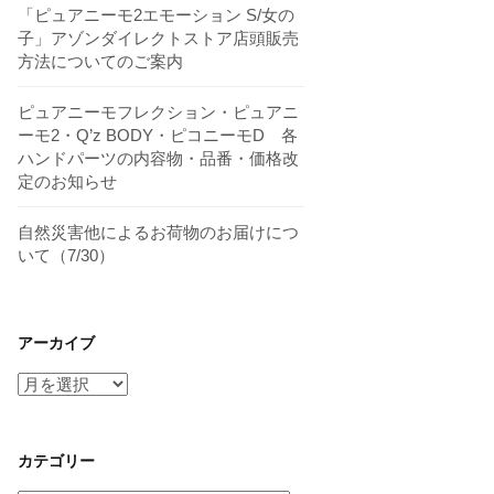
「ピュアニーモ2エモーション S/女の
子」アゾンダイレクトストア店頭販売
方法についてのご案内
ピュアニーモフレクション・ピュアニ
ーモ2・Q’z BODY・ピコニーモD 各
ハンドパーツの内容物・品番・価格改
定のお知らせ
自然災害他によるお荷物のお届けにつ
いて（7/30）
アーカイブ
ア
ー
カ
イ
カテゴリー
ブ