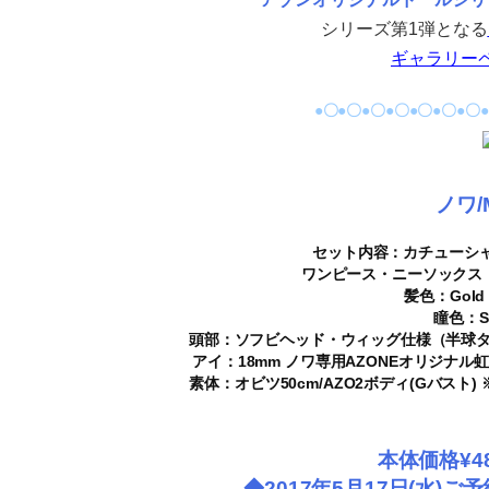
シリーズ第1弾となる
ギャラリー
●〇●〇●〇●〇●〇●〇●〇
ノワ/M
セット内容：
カチューシ
ワンピース・ニーソックス・
髪色：
Gol
瞳色：
頭部：
ソフビヘッド・ウィッグ仕様（半球タ
アイ：
18mm ノワ専用AZONEオリジナ
素体：
オビツ50cm/AZO2ボディ(Gバス
本体価格¥48
◆2017年5月17日(水)