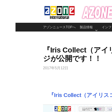
コ
ン
テ
ン
アゾンニュースTOPへ
製品情報
インフ
ツ
へ
ス
『Iris Collec
キ
ジが公開です！！
ッ
プ
2017年5月12日
『Iris Collect（