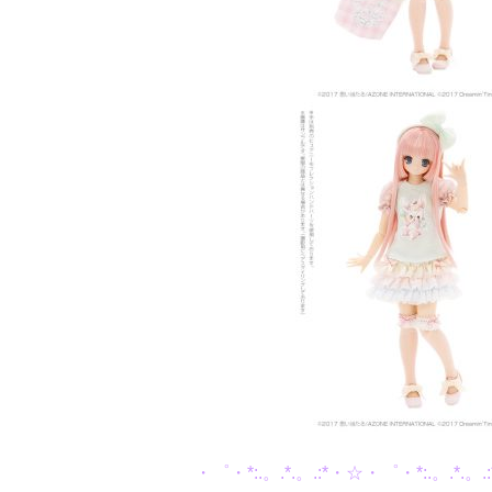
・゜・*:.。.*.。.:*・☆・゜・*:.。.*.