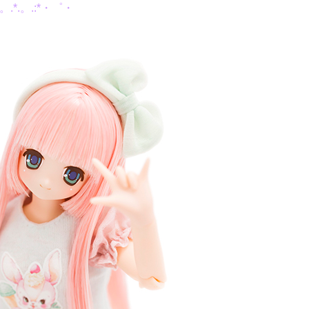
:.。.*.。.:*・゜・