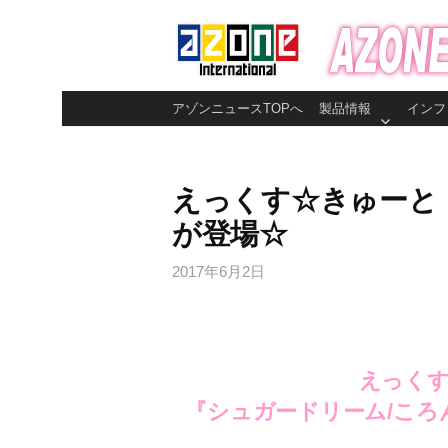
コ
ン
テ
ン
アゾンニュースTOPへ
製品情報
インフ
ツ
へ
ス
えっくす☆きゅーと「Su
キ
が登場☆
ッ
プ
2017年6月2日
えっくす
『シュガードリーム/ころ