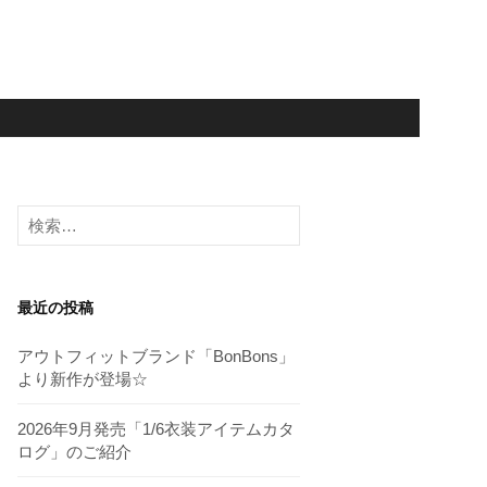
検
索:
最近の投稿
アウトフィットブランド「BonBons」
より新作が登場☆
2026年9月発売「1/6衣装アイテムカタ
ログ」のご紹介