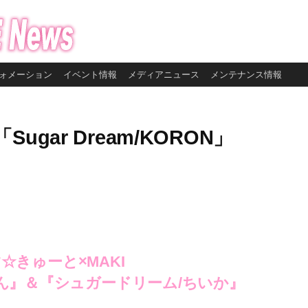
ォメーション
イベント情報
メディアニュース
メンテナンス情報
gar Dream/KORON」
☆きゅーと×MAKI
ん』＆『シュガードリーム/ちいか』