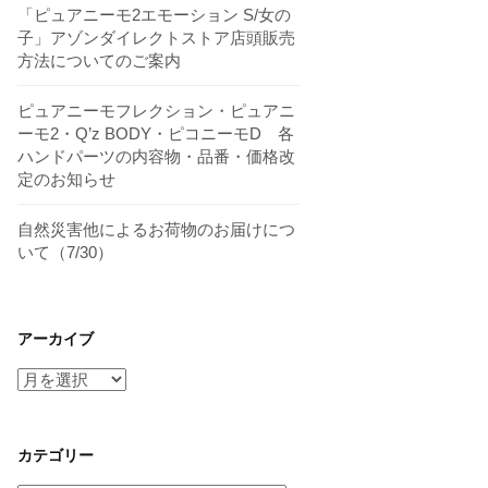
「ピュアニーモ2エモーション S/女の
子」アゾンダイレクトストア店頭販売
方法についてのご案内
ピュアニーモフレクション・ピュアニ
ーモ2・Q’z BODY・ピコニーモD 各
ハンドパーツの内容物・品番・価格改
定のお知らせ
自然災害他によるお荷物のお届けにつ
いて（7/30）
アーカイブ
ア
ー
カ
イ
カテゴリー
ブ