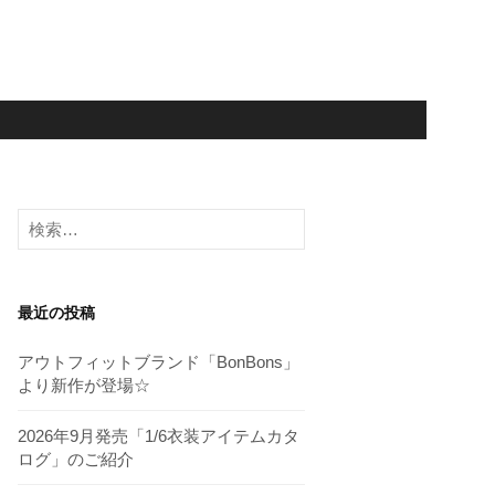
検
索:
最近の投稿
アウトフィットブランド「BonBons」
より新作が登場☆
2026年9月発売「1/6衣装アイテムカタ
ログ」のご紹介