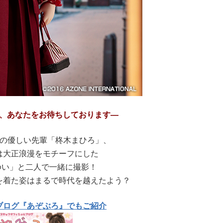
、あなたをお待ちしております―
ンの優しい先輩「柊木まひろ」、
は大正浪漫をモチーフにした
ゆい」と二人で一緒に撮影！
を着た姿はまるで時代を越えたよう？
ブログ『あぞぶろ』でもご紹介