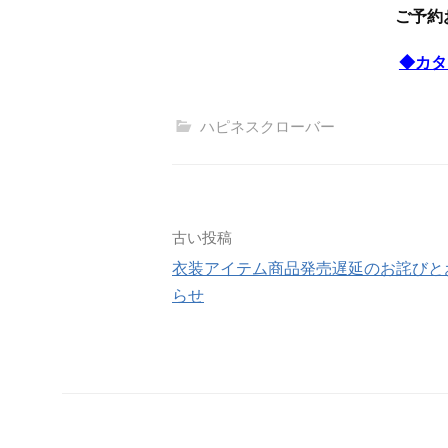
ご予約
◆カタ
ハピネスクローバー
投
古い投稿
衣装アイテム商品発売遅延のお詫びと
稿
らせ
ナ
ビ
ゲ
ー