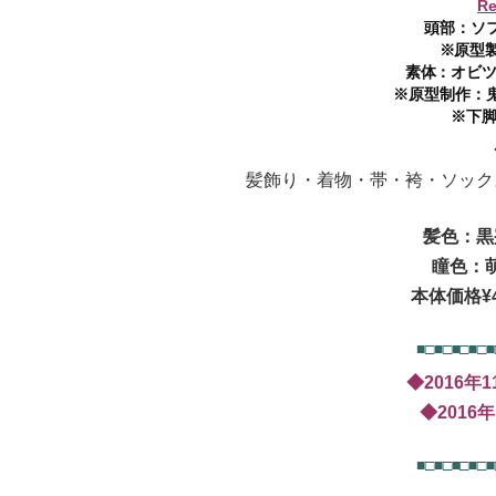
Re
頭部：ソ
※原型
素体：オビツ4
※原型制作：
※下脚
髪飾り・着物・帯・袴・ソック
髪色：黒
瞳色：
本体価格¥4
■□■□■□■□■
◆2016年
◆2016
■□■□■□■□■