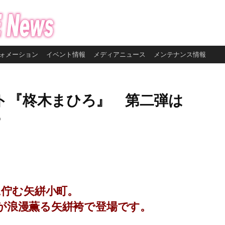
ォメーション
イベント情報
メディアニュース
メンテナンス情報
ト『柊木まひろ』 第二弾は
♪
に佇む矢絣小町。
が浪漫薫る矢絣袴で登場です。