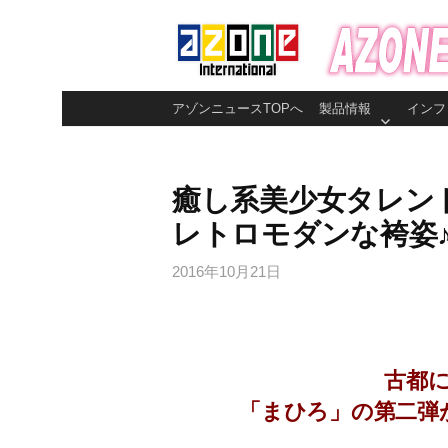
コ
ン
テ
ン
アゾンニュースTOPへ
製品情報
インフ
ツ
へ
ス
癒し系美少女タレン
キ
レトロモダンな袴姿
ッ
プ
2016年10月21日
古都
「まひろ」の第二弾