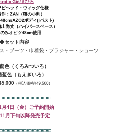
trotic Girl/まひろ
フビヘッド・ウィッグ仕様
製作：ZAN（猫の小判）
8cm/AZO2ボディ(Iバスト)
鬼山尚丈（ハイパースペース）
のみオビツ48cm使用
◆セット内容
ス・ブーツ・巾着袋・ブラジャー・ショーツ
蜜色（くろみついろ）
萌葱色（もえぎいろ）
5,000
（税込価格¥49,500）
□■□■□■□■□■□■□■□■□■□■□
11月4日（金）ご予約開始
年11月下旬以降発売予定
□■□■□■□■□■□■□■□■□■□■□