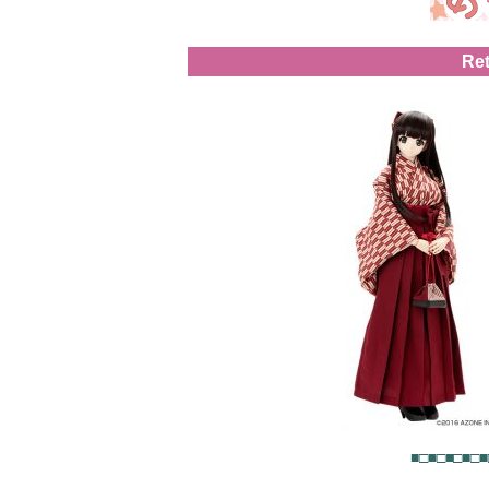
Re
■□■□■□■□■