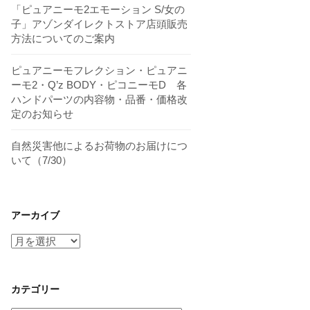
「ピュアニーモ2エモーション S/女の
子」アゾンダイレクトストア店頭販売
方法についてのご案内
ピュアニーモフレクション・ピュアニ
ーモ2・Q’z BODY・ピコニーモD 各
ハンドパーツの内容物・品番・価格改
定のお知らせ
自然災害他によるお荷物のお届けにつ
いて（7/30）
アーカイブ
ア
ー
カ
イ
カテゴリー
ブ