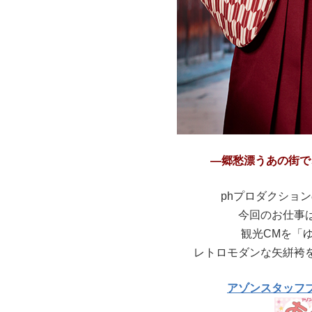
―
郷愁漂うあの街で
phプロダクショ
今回のお仕事
観光CMを「
レトロモダンな矢絣袴
アゾンスタッフ