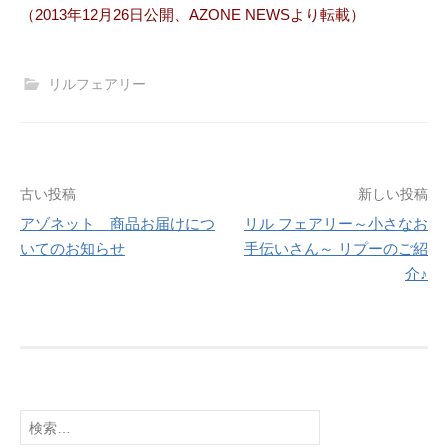
（2013年12月26日公開、AZONE NEWSより転載）
リルフェアリー
投
古い投稿
新しい投稿
アゾネット 商品お届けにつ
リル フェアリー～小さなお
稿
いてのお知らせ
手伝いさん～ リプーのご紹
ナ
介♪
ビ
ゲ
ー
シ
検
索: