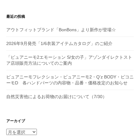
ョ
ン
最近の投稿
アウトフィットブランド「BonBons」より新作が登場☆
2026年9月発売「1/6衣装アイテムカタログ」のご紹介
「ピュアニーモ2エモーション S/女の子」アゾンダイレクトスト
ア店頭販売方法についてのご案内
ピュアニーモフレクション・ピュアニーモ2・Q’z BODY・ピコニ
ーモD 各ハンドパーツの内容物・品番・価格改定のお知らせ
自然災害他によるお荷物のお届けについて（7/30）
アーカイブ
ア
ー