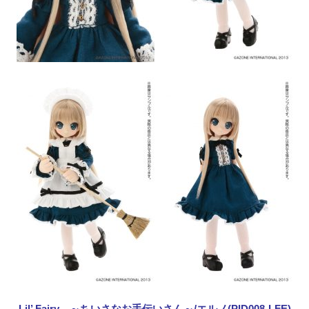
Lil’ Fairy ～ちいさなお手伝いさん～/エルノ(PID008-LFE)