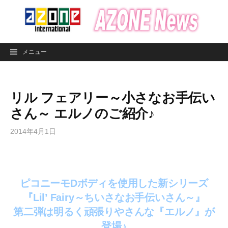
コ
ン
テ
ン
メニュー
ツ
へ
ス
リル フェアリー～小さなお手伝い
キ
ッ
さん～ エルノのご紹介♪
プ
2014年4月1日
ピコニーモDボディを使用した新シリーズ
『Lil’ Fairy～ちいさなお手伝いさん～』
第二弾は明るく頑張りやさんな『エルノ』が
登場♪