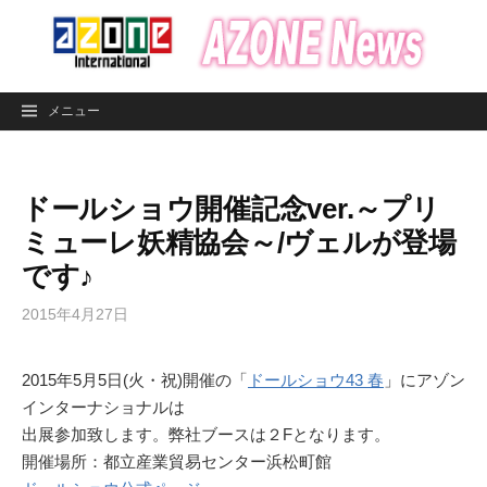
コ
ン
テ
ン
メニュー
ツ
へ
ス
ドールショウ開催記念ver.～プリ
キ
ッ
ミューレ妖精協会～/ヴェルが登場
プ
です♪
2015年4月27日
2015年5月5日(火・祝)開催の「
ドールショウ43 春
」にアゾン
インターナショナルは
出展参加致します。弊社ブースは２Fとなります。
開催場所：都立産業貿易センター浜松町館