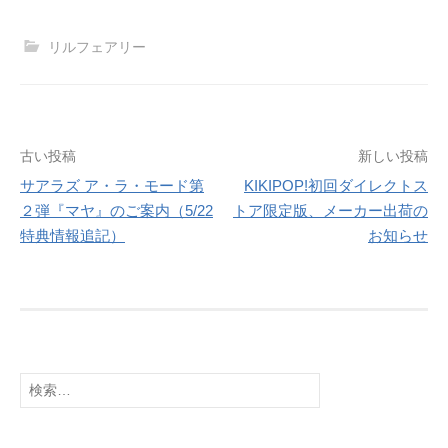
リルフェアリー
投
古い投稿
新しい投稿
サアラズ ア・ラ・モード第
KIKIPOP!初回ダイレクトス
稿
２弾『マヤ』のご案内（5/22
トア限定版、メーカー出荷の
ナ
特典情報追記）
お知らせ
ビ
ゲ
ー
シ
検
索:
ョ