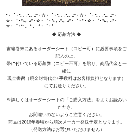
*・゜・*:.。.*.。.:*・☆・゜・*:.。.*.。.:*・☆・゜・*:.。.*.。.:*・
☆・゜・*:.。.:*・☆・゜・*:.。.*.。.:*・゜・*・☆・゜・*:.。.:*・
☆・゜・*:.。.*.。.:*・゜・*
◆ 応募方法 ◆
書籍巻末にあるオーダーシート（コピー可）に必要事項をご
記入の上、
帯に付いている応募券（コピー不可）を貼り、商品代金と一
緒に
現金書留（現金封筒代金+手数料はお客様負担となります）
にてお送りください。
※詳しくはオーダーシートの「ご購入方法」をよくお読みい
ただき、
お間違いのないようご注意ください。
商品は2016年春頃から順次メーカー発送予定となります。
（発送方法はお選びいただけません）