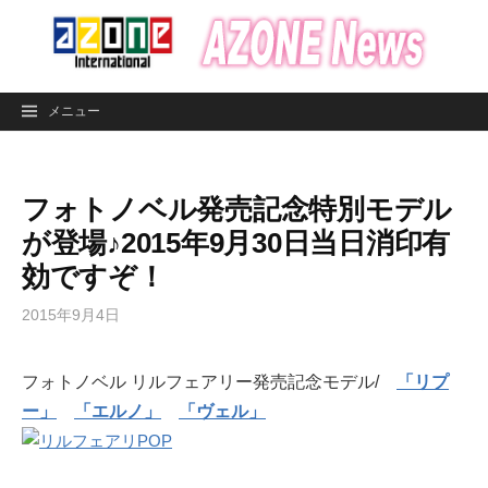
コ
ン
テ
ン
メニュー
ツ
へ
ス
フォトノベル発売記念特別モデル
キ
ッ
が登場♪2015年9月30日当日消印有
プ
効ですぞ！
2015年9月4日
フォトノベル リルフェアリー発売記念モデル/
「リプ
ー」
「エルノ」
「ヴェル」