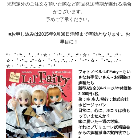
※想定外のご注文を頂いた際など商品発送時期が遅れる場合
がございます。
予めご了承ください。
■お申し込みは2015年9月30日消印まで有効となります。お
早目に！
*・゜・*:.。.*.。.:*・☆・゜・*:.。.*.。.:*・☆・゜・*:.。.*.。.:*・
☆・゜・*:.。.:*・☆・゜・*:.。.*.。.:*・゜・*・☆・゜・*:.。.:*・
☆・゜・*:.。.*.。.:*・゜・*
フォトノベル Lil’Fairy～ちい
さなお手伝いさん～お掃除の
妖精たち
版型A5/全304ページ/本体価格
2,000円+税
著：空 歩人/発行：株式会社
ホビージャパン
日常に、心に、ホコリは積も
っていませんか？
家に届いた一通の封筒。
それはプリミューレ妖精協会
からの妖精派遣の案内状でし