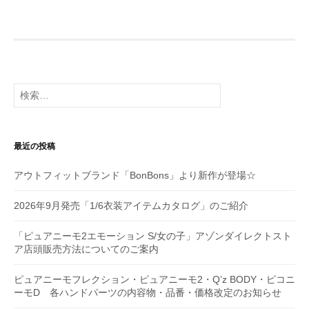
ビ
ゲ
ー
シ
検
索:
ョ
ン
最近の投稿
アウトフィットブランド「BonBons」より新作が登場☆
2026年9月発売「1/6衣装アイテムカタログ」のご紹介
「ピュアニーモ2エモーション S/女の子」アゾンダイレクトスト
ア店頭販売方法についてのご案内
ピュアニーモフレクション・ピュアニーモ2・Q’z BODY・ピコニ
ーモD 各ハンドパーツの内容物・品番・価格改定のお知らせ