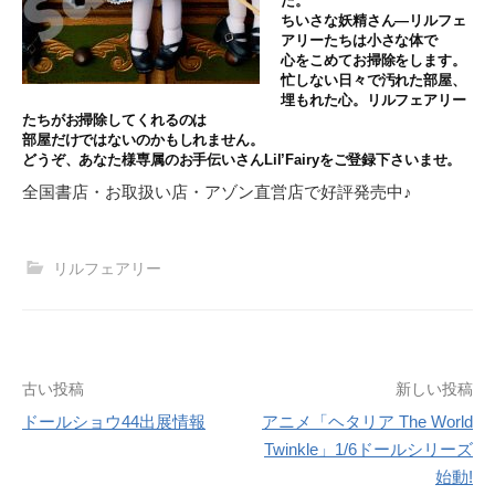
た。
ちいさな妖精さん―リルフェ
アリーたちは小さな体で
心をこめてお掃除をします。
忙しない日々で汚れた部屋、
埋もれた心。リルフェアリー
たちがお掃除してくれるのは
部屋だけではないのかもしれません。
どうぞ、あなた様専属のお手伝いさんLil’Fairyをご登録下さいませ。
全国書店・お取扱い店・アゾン直営店で好評発売中♪
リルフェアリー
投
古い投稿
新しい投稿
ドールショウ44出展情報
アニメ「ヘタリア The World
稿
Twinkle」1/6ドールシリーズ
ナ
始動!