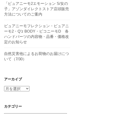
「ピュアニーモ2エモーション S/女の
子」アゾンダイレクトストア店頭販売
方法についてのご案内
ピュアニーモフレクション・ピュアニ
ーモ2・Q’z BODY・ピコニーモD 各
ハンドパーツの内容物・品番・価格改
定のお知らせ
自然災害他によるお荷物のお届けにつ
いて（7/30）
アーカイブ
ア
ー
カ
イ
カテゴリー
ブ