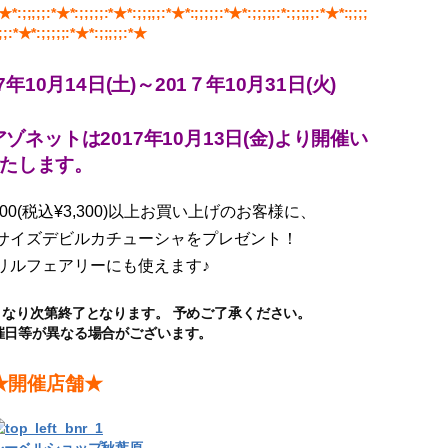
*★*:;;;;;:*★*:;;;;;:*★*:;;;;;:*★*:;;;;;:*★*:;;;;;:*:;;;;;:*★*:;;;;
;;:*★*:;;;;;:*★*:;;;;;:*★
10月14日(土)～201７年10月31日(火)
ネットは2017年10月13日(金)より開催い
たします。
0(税込¥3,300)以上お買い上げのお客様に、
/6サイズデビルカチューシャをプレゼント！
リルフェアリーにも使えます♪
なり次第終了となります。 予めご了承ください。
催日等が異なる場合がございます。
★開催店舗★
レーベルショップ秋葉原