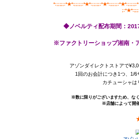
*:;;;;;:*★*:;;;;;:*★*:;;;;;:*★*:;;;;;:*★*:;;;;;:
;:*★*:;;;
◆
ノベルティ配布期間：2017年
※ファクトリーショップ湘南・アゾ
アゾンダイレクトストアで¥3,00
1回のお会計につき1つ、1
カチューシャは
※数に限りがございますため、なく
※店舗によって開
アゾン