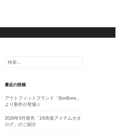
検
索:
最近の投稿
アウトフィットブランド「BonBons」
より新作が登場☆
2026年9月発売「1/6衣装アイテムカタ
ログ」のご紹介