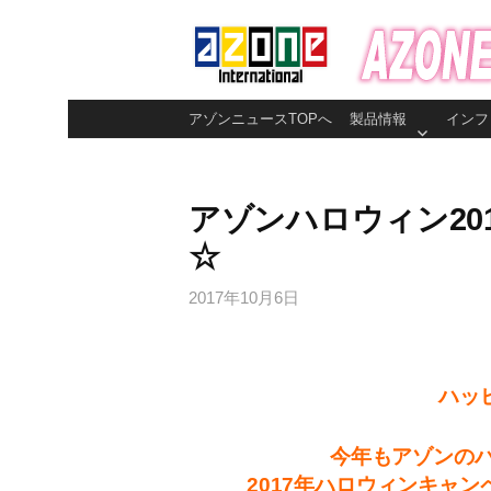
コ
ン
テ
ン
アゾンニュースTOPへ
製品情報
インフ
ツ
へ
ス
アゾンハロウィン20
キ
☆
ッ
プ
2017年10月6日
ハッ
今年もアゾンの
2017年ハロウィンキャン