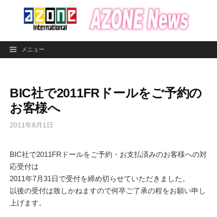
コ
ン
テ
ン
メニュー
ツ
へ
ス
BIC社で2011FRドールをご予約の
キ
ッ
お客様へ
プ
2011年8月1日
BIC社で2011FRドールをご予約・お支払済みのお客様への対
応受付は
2011年7月31日で受付を締め切らせていただきました。
以後の受付は致しかねますので何卒ご了承の程をお願い申し
上げます。