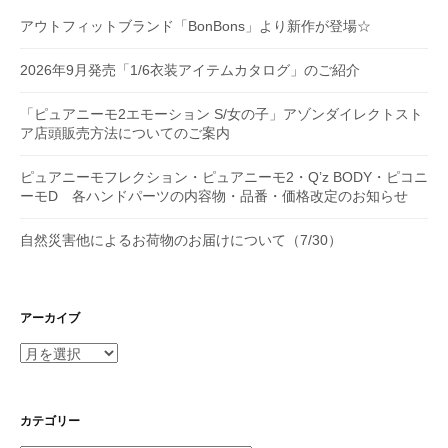
アウトフィットブランド「BonBons」より新作が登場☆
2026年9月発売「1/6衣装アイテムカタログ」のご紹介
「ピュアニーモ2エモーション S/女の子」アゾンダイレクトスト
ア店頭販売方法についてのご案内
ピュアニーモフレクション・ピュアニーモ2・Q’z BODY・ピコニ
ーモD 各ハンドパーツの内容物・品番・価格改定のお知らせ
自然災害他によるお荷物のお届けについて（7/30）
アーカイブ
ア
ー
カ
イ
カテゴリー
ブ