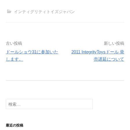
インティグリティトイズジャパン
投
古い投稿
新しい投稿
ドールショウ31に参加いた
2011 IntegrityToysドール 発
稿
します。
売遅延について
ナ
ビ
ゲ
ー
検
シ
索:
ョ
最近の投稿
ン