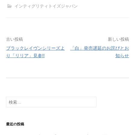
インティグリティトイズジャパン
投
古い投稿
新しい投稿
ブラックレイヴンシリーズよ
「白」発売遅延のお詫びとお
稿
り「リリア」見参!!
知らせ
ナ
ビ
ゲ
ー
検
シ
索:
ョ
最近の投稿
ン