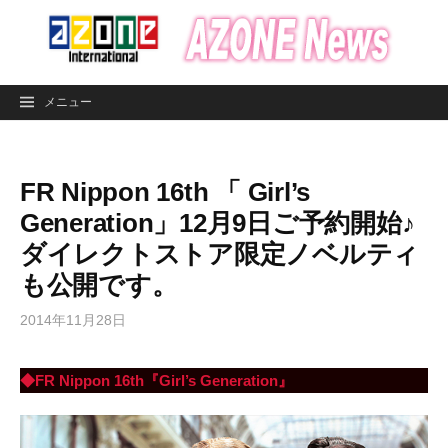
コ
ン
テ
ン
メニュー
ツ
へ
ス
FR Nippon 16th 「 Girl’s
キ
ッ
Generation」12月9日ご予約開始♪
プ
ダイレクトストア限定ノベルティ
も公開です。
2014年11月28日
◆FR Nippon 16th『Girl’s Generation』