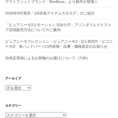
アウトフィットブランド「BonBons」より新作が登場☆
2026年9月発売「1/6衣装アイテムカタログ」のご紹介
「ピュアニーモ2エモーション S/女の子」アゾンダイレクトスト
ア店頭販売方法についてのご案内
ピュアニーモフレクション・ピュアニーモ2・Q’z BODY・ピコニ
ーモD 各ハンドパーツの内容物・品番・価格改定のお知らせ
自然災害他によるお荷物のお届けについて（7/30）
アーカイブ
ア
ー
カ
イ
カテゴリー
ブ
カ