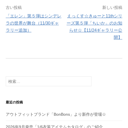
投
古い投稿
新しい投稿
「エレン」第５弾はシンデレ
えっくす☆きゅーと11thシリ
稿
ラの世界が舞台（11/30ギャ
ーズ第５弾「ちいか」のお知
ナ
ラリー追加）
らせ☆【11/24ギャラリー公
開】
ビ
ゲ
ー
シ
検
ョ
索:
ン
最近の投稿
アウトフィットブランド「BonBons」より新作が登場☆
2026年9月発売「1/6衣装アイテムカタログ」のご紹介