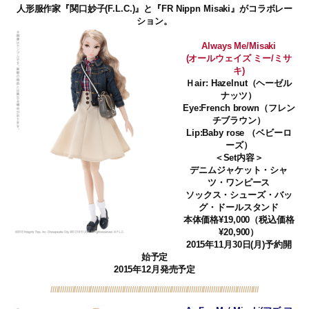
人形服作家『関口妙子(F.L.C.)』と『FR Nippn Misaki』がコラボレー
ション。
Always Me/Misaki
(オールウェイズ ミー/ミサ
キ)
Ｈair: Hazelnut（ヘーゼル
ナッツ）
Eye:French brown（フレン
チブラウン）
Lip:Baby rose （ベビーロ
ーズ）
＜Set内容＞
デニムジャケット・シャ
ツ・ワンピース
ソックス・シューズ・バッ
グ・ドールスタンド
本体価格¥19,000
（税込価格
¥20,900）
2015年11月30日(月)予約開
始予定
2015年12月発売予定
/////////////////////////////////////////////////////////////////////////////////////////////////////////