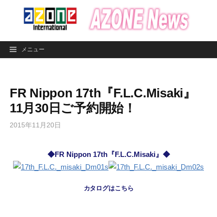
コ
ン
テ
ン
メニュー
ツ
へ
ス
FR Nippon 17th『F.L.C.Misaki』
キ
ッ
11月30日ご予約開始！
プ
2015年11月20日
◆FR Nippon 17th『F.L.C.Misaki』◆
カタログはこちら