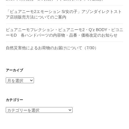
「ピュアニーモ2エモーション S/女の子」アゾンダイレクトスト
ア店頭販売方法についてのご案内
ピュアニーモフレクション・ピュアニーモ2・Q’z BODY・ピコニ
ーモD 各ハンドパーツの内容物・品番・価格改定のお知らせ
自然災害他によるお荷物のお届けについて（7/30）
アーカイブ
ア
ー
カ
イ
カテゴリー
ブ
カ
テ
ゴ