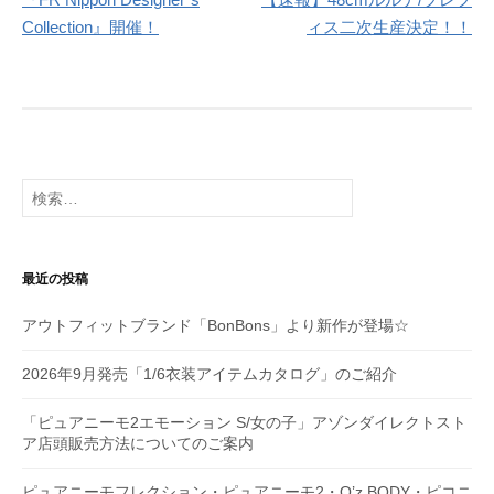
稿
Collection』開催！
ィス二次生産決定！！
ナ
ビ
ゲ
ー
検
シ
索:
ョ
最近の投稿
ン
アウトフィットブランド「BonBons」より新作が登場☆
2026年9月発売「1/6衣装アイテムカタログ」のご紹介
「ピュアニーモ2エモーション S/女の子」アゾンダイレクトスト
ア店頭販売方法についてのご案内
ピュアニーモフレクション・ピュアニーモ2・Q’z BODY・ピコニ