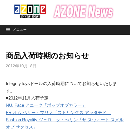
コ
ン
テ
ン
メニュー
ツ
へ
ス
商品入荷時期のお知らせ
キ
ッ
2012年10月18日
プ
IntegrityToysドールの入荷時期についてお知らせいたしま
す。
■2012年11月入荷予定
NU. Face アニーク「ポップオブカラー」
FR オム ペリー・マリノ「ストリングス アッタチド」
Fashion Royality ヴェロニク・ぺリン「ザ スウィート スメル
オブ サクセス」