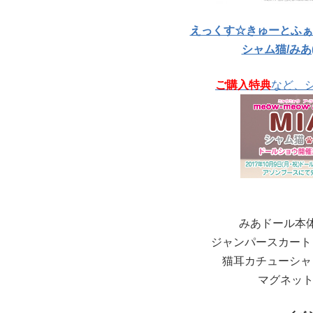
えっくす☆きゅーとふぁみりー
シャム猫/みあ
ご購入特典
など、
みあドール本
ジャンパースカート
猫耳カチューシャ
マグネット