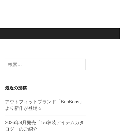
検
索:
最近の投稿
アウトフィットブランド「BonBons」
より新作が登場☆
2026年9月発売「1/6衣装アイテムカタ
ログ」のご紹介