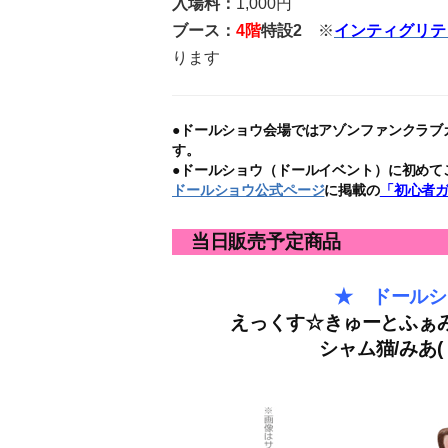
入場料：
1,000円
ブース：
4階
特設2
※
インティグリテ
ります
●
ドールショウ会場ではアゾンファンクラブ
す。
●ドールショウ（ドールイベント）に初めて
ドールショウ公式ページ
に掲載の
「初心者
当日販売予定商品
★ ドールシ
えっくす☆きゅーとふぁみりー
シャム猫/みあ(