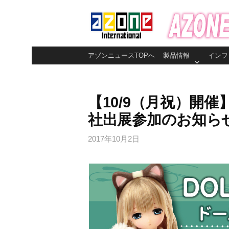
コ
ン
テ
ン
アゾンニュースTOPへ
製品情報
インフ
ツ
へ
ス
【10/9（月祝）開催
キ
社出展参加のお知ら
ッ
プ
2017年10月2日