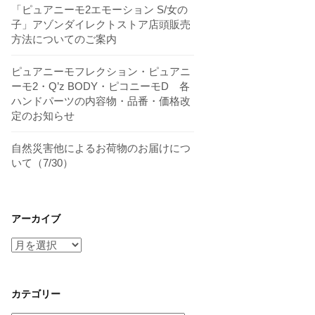
「ピュアニーモ2エモーション S/女の
子」アゾンダイレクトストア店頭販売
方法についてのご案内
ピュアニーモフレクション・ピュアニ
ーモ2・Q’z BODY・ピコニーモD 各
ハンドパーツの内容物・品番・価格改
定のお知らせ
自然災害他によるお荷物のお届けにつ
いて（7/30）
アーカイブ
ア
ー
カ
イ
カテゴリー
ブ