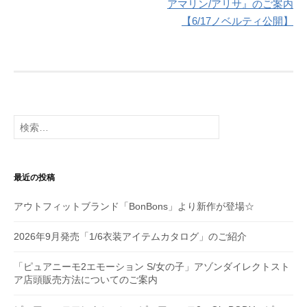
ナ
アマリン/アリサ』のご案内
【6/17ノベルティ公開】
ビ
ゲ
ー
シ
検
ョ
索:
ン
最近の投稿
アウトフィットブランド「BonBons」より新作が登場☆
2026年9月発売「1/6衣装アイテムカタログ」のご紹介
「ピュアニーモ2エモーション S/女の子」アゾンダイレクトスト
ア店頭販売方法についてのご案内