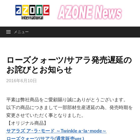
コ
ン
テ
ン
メニュー
ツ
へ
ス
ローズクォーツ/サアラ発売遅延の
キ
ッ
お詫びとお知らせ
プ
2016年6月10日
平素は弊社商品をご愛顧賜り誠にありがとうございます。
以下の商品につきまして一部部材生産遅延の為、発売時期を
変更させていただく事となりました。
【オリジナル商品】
サアラズ ア･ラ･モード ～Twinkle a･la･mode～
ローズクォーツ/サアラ(通常販売ver.)