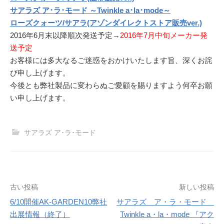
サアラズ ア･ラ･モード ～Twinkle a･la･mode～
ローズクォーツ/サアラ(アゾンダイレクトストア販売ver.)
2016年6月末以降順次発送予定
→2016年7月中旬メーカー発
送予定
お客様には多大なるご迷惑をおかけいたします旨、深くお詫
び申し上げます。
今後とも弊社製品に変わらぬご愛顧を賜りますよう何卒お願
い申し上げます。
サアラズ ア･ラ･モード
投
古い投稿
新しい投稿
6/10開催AK-GARDEN10弊社
サアラズ ア・ラ・モード
稿
出展情報（終了）
Twinkle a・la・mode 『アク