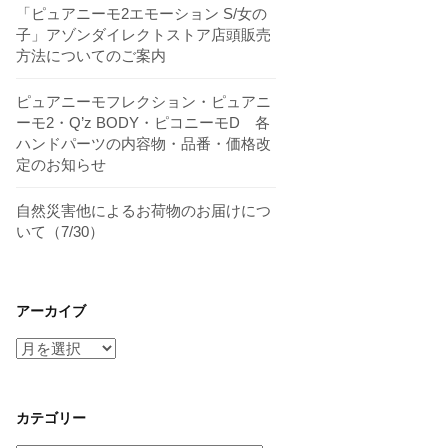
「ピュアニーモ2エモーション S/女の
子」アゾンダイレクトストア店頭販売
方法についてのご案内
ピュアニーモフレクション・ピュアニ
ーモ2・Q’z BODY・ピコニーモD 各
ハンドパーツの内容物・品番・価格改
定のお知らせ
自然災害他によるお荷物のお届けにつ
いて（7/30）
アーカイブ
ア
ー
カ
イ
カテゴリー
ブ