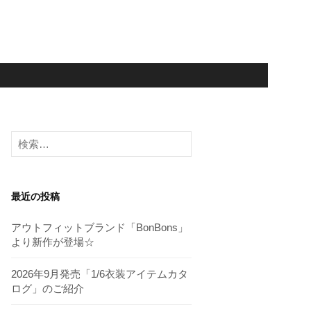
検
索:
最近の投稿
アウトフィットブランド「BonBons」
より新作が登場☆
2026年9月発売「1/6衣装アイテムカタ
ログ」のご紹介