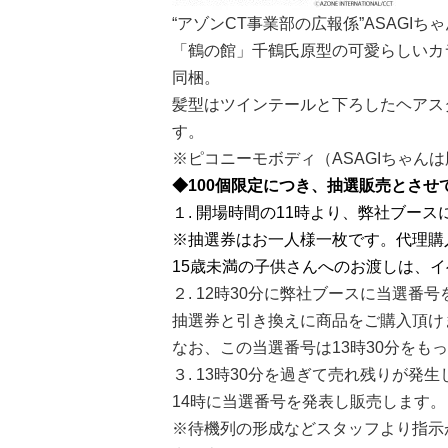
“アゾンCT事業部の広報係”ASAGI
「鶴の館」千鶴氏原型の可愛らしいカ
同梱。
髪型はツインテールと下ろしたヘアス
す。
※ピコニーモボディ（ASAGIちゃん
◆100個限定につき、抽選販売とさせ
１. 開場時間の11時より、弊社ブース
※抽選券はお一人様一枚です。代理購
15歳未満の子供さんへのお渡しは、
２. 12時30分に弊社ブースに当選番
抽選券と引き換えに商品をご購入頂け
なお、この当選番号は13時30分をも
３. 13時30分を過ぎて売れ残りが発
14時に当選番号を発表し販売します。
※待機列の形成などスタッフより指示