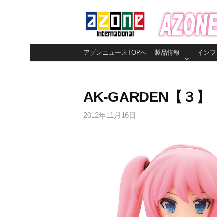
コ
ン
テ
ン
アゾンニュースTOPへ
製品情報
インフ
ツ
へ
ス
AK-GARDEN【
キ
ッ
2012年11月16日
プ