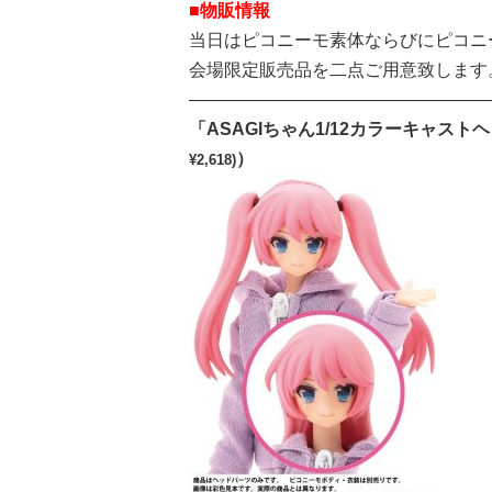
■物販情報
当日はピコニーモ素体ならびにピコニ
会場限定販売品を二点ご用意致します
—————————————————
「ASAGIちゃん1/12カラーキャスト
）
¥2,618
)