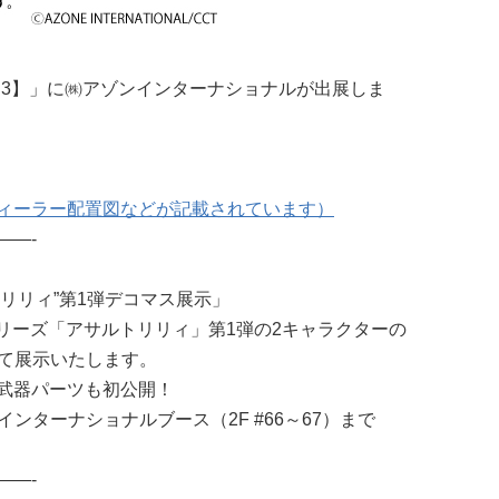
EN【3】」に㈱アゾンインターナショナルが出展しま
ィーラー配置図などが記載されています）
——-
トリリィ”第1弾デコマス展示」
シリーズ「アサルトリリィ」第1弾の2キャラクターの
にて展示いたします。
武器パーツも初公開！
インターナショナルブース（2F #66～67）まで
——-