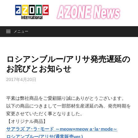
コ
ン
テ
ン
メニュー
ツ
へ
ス
ロシアンブルー/アリサ発売遅延の
キ
ッ
お詫びとお知らせ
プ
2017年4月20日
平素は弊社商品をご愛顧賜り誠にありがとうございます。
以下の商品につきまして一部部材生産遅延の為、発売時期を
変更させていただく事となりました。
【オリジナル商品】
サアラズ ア･ラ･モード ～meow×meow a･la･mode～
ロシアンブルー/アリサ(通常販売ver.)