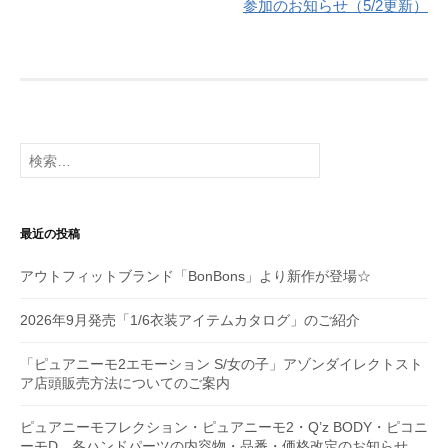
ナ
参加のお知らせ（5/2更新）
ビ
ゲ
ー
シ
検
索:
ョ
ン
最近の投稿
アウトフィットブランド「BonBons」より新作が登場☆
2026年9月発売「1/6衣装アイテムカタログ」のご紹介
「ピュアニーモ2エモーション S/女の子」アゾンダイレクトスト
ア店頭販売方法についてのご案内
ピュアニーモフレクション・ピュアニーモ2・Q’z BODY・ピコニ
ーモD 各ハンドパーツの内容物・品番・価格改定のお知らせ