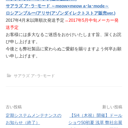
サアラズ ア･ラ･モード ～meow×meow a･la･mode～
ロシアンブルー/アリサ(アゾンダイレクトストア販売ver.)
2017年4月末以降順次発送予定
→2017年5月中旬メーカー発
送予定
お客様には多大なるご迷惑をおかけいたします旨、深くお詫
び申し上げます。
今後とも弊社製品に変わらぬご愛顧を賜りますよう何卒お願
い申し上げます。
サアラズ ア･ラ･モード
投
古い投稿
新しい投稿
定期システムメンテナンスの
【5/4（木祝）開催】ドール
稿
お知らせ（終了）
ショウ50初夏 浅草 弊社出展