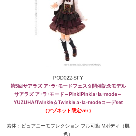
POD022-SFY
第5回サアラズ ア･ラ･モードフェスタ
開催記念モデル
サアラズ ア･ラ･モード
～Pink!Pink!a･la･mode～
YUZUHA
/Twinkle☆Twinkle a･la･modeコーデset
(アゾネット限定ver.)
素体：ピュアニーモフレクション フル可動 Mボディ（肌
色）