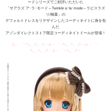
ードシリーズでご好評いただいた
「サアラズ ア･ラ･モード～Twinkle a･la･mode～ラピスラズ
リ/柚葉」の
デフォルトドレスをリデザインしたコーディネイトに身を包
んだ
アゾンダイレクトストア限定コーディネイトドールが登場！
☆・゜・*:.。.*.。.:*・☆・゜・*:.。.*.。.:*・☆・゜・
*:.。.*.。.:*・☆・゜・*:.。.:*・