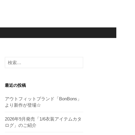
検
索:
最近の投稿
アウトフィットブランド「BonBons」
より新作が登場☆
2026年9月発売「1/6衣装アイテムカタ
ログ」のご紹介