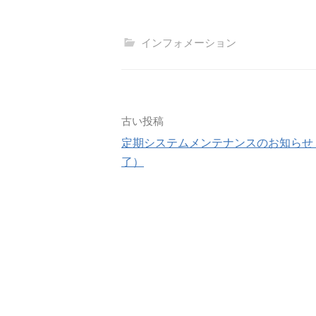
インフォメーション
投
古い投稿
定期システムメンテナンスのお知らせ
稿
了）
ナ
ビ
ゲ
ー
シ