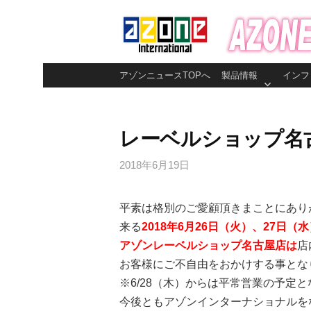
コ
ン
テ
ン
アゾンニュースTOPへ
製品情報
インフ
ツ
へ
ス
レーベルショップ名
キ
ッ
2018年6月19日
プ
平素は格別のご愛顧頂きまことにあり
来る
2018年6月26日（火）、27日（
アゾンレーベルショップ名古屋店は
店
お客様にご不自由をおかけする事とな
※6/28（木）からは平常営業の予定
今後ともアゾンインターナショナルを