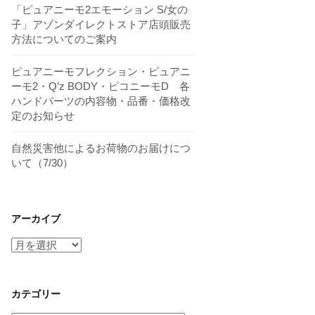
「ピュアニーモ2エモーション S/女の
子」アゾンダイレクトストア店頭販売
方法についてのご案内
ピュアニーモフレクション・ピュアニ
ーモ2・Q’z BODY・ピコニーモD 各
ハンドパーツの内容物・品番・価格改
定のお知らせ
自然災害他によるお荷物のお届けにつ
いて（7/30）
アーカイブ
ア
ー
カ
イ
カテゴリー
ブ