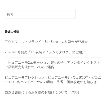
ー
シ
検
索:
ョ
ン
最近の投稿
アウトフィットブランド「BonBons」より新作が登場☆
2026年9月発売「1/6衣装アイテムカタログ」のご紹介
「ピュアニーモ2エモーション S/女の子」アゾンダイレクトスト
ア店頭販売方法についてのご案内
ピュアニーモフレクション・ピュアニーモ2・Q’z BODY・ピコニ
ーモD 各ハンドパーツの内容物・品番・価格改定のお知らせ
自然災害他によるお荷物のお届けについて（7/30）