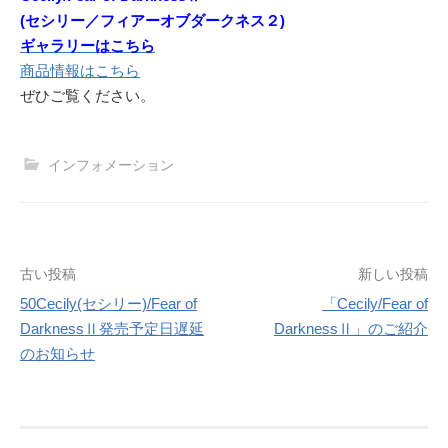
(セシリー／フィアーオブダークネス２)
ギャラリーはこちら
商品情報はこちら
ぜひご覧ください。
インフォメーション
投
古い投稿
新しい投稿
50Cecily(セシリー)/Fear of
「Cecily/Fear of
稿
DarknessⅡ発売予定日遅延
DarknessⅡ」のご紹介
ナ
のお知らせ
ビ
ゲ