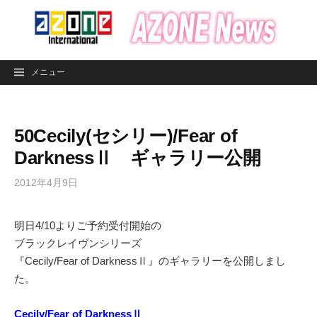
コ
ン
テ
ン
メニュー
ツ
へ
ス
50Cecily(セシリー)/Fear of
キ
ッ
DarknessⅡ ギャラリー公開
プ
2012年4月9日
明日4/10よりご予約受付開始の
ブラックレイヴンシリーズ
『Cecily/Fear of DarknessⅡ』のギャラリーを公開しまし
た。
Cecily/Fear of DarknessⅡ