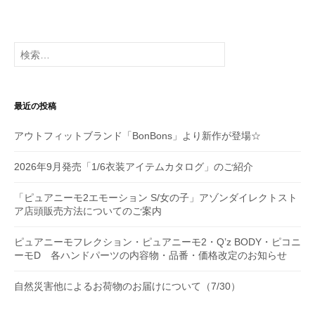
ー
シ
検
索:
ョ
ン
最近の投稿
アウトフィットブランド「BonBons」より新作が登場☆
2026年9月発売「1/6衣装アイテムカタログ」のご紹介
「ピュアニーモ2エモーション S/女の子」アゾンダイレクトスト
ア店頭販売方法についてのご案内
ピュアニーモフレクション・ピュアニーモ2・Q’z BODY・ピコニ
ーモD 各ハンドパーツの内容物・品番・価格改定のお知らせ
自然災害他によるお荷物のお届けについて（7/30）