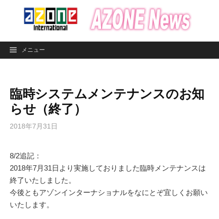
コ
ン
テ
ン
メニュー
ツ
へ
ス
臨時システムメンテナンスのお知
キ
ッ
らせ（終了）
プ
2018年7月31日
8/2追記：
2018年7月31日より実施しておりました臨時メンテナンスは
終了いたしました。
今後ともアゾンインターナショナルをなにとぞ宜しくお願い
いたします。