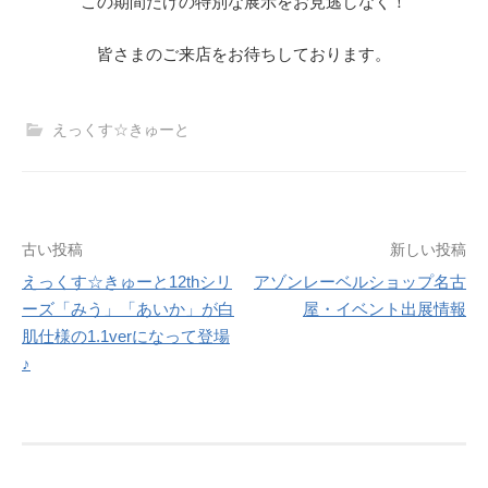
この期間だけの特別な展示をお見逃しなく！
皆さまのご来店をお待ちしております。
えっくす☆きゅーと
投
古い投稿
新しい投稿
えっくす☆きゅーと12thシリ
アゾンレーベルショップ名古
稿
ーズ「みう」「あいか」が白
屋・イベント出展情報
ナ
肌仕様の1.1verになって登場
♪
ビ
ゲ
ー