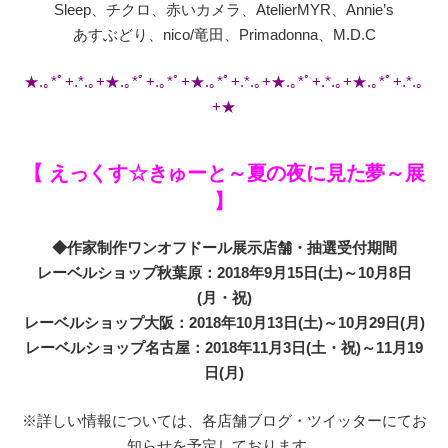
Sleep、チクロ、赤いカメラ、AtelierMYR、Annie’s
あすぶどり、nico/竜田、Primadonna、M.D.C
★.｡*ﾟ+.*.｡+★.｡*ﾟ+.｡*ﾟ+★.｡*ﾟ+.*.｡+★.｡*ﾟ+.*.｡+★.｡*ﾟ+.*.｡
+★
【 えっくす☆きゅーと～夏の夜に見た夢～展
】
◆作家制作ワンオフドール展示店舗・抽選受付期間
レーベルショップ秋葉原：2018年9月15日(土)～10月8日
(月・祝)
レーベルショップ大阪：2018年10月13日(土)～10月29日(月)
レーベルショップ名古屋：2018年11月3日(土・祝)～11月19
日(月)
※詳しい情報については、各店舗ブログ・ツイッターにてお
知らせを予定しております。