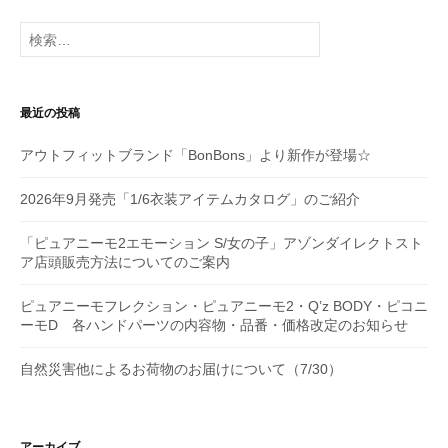
シ
検
ョ
索:
ン
最近の投稿
アウトフィットブランド「BonBons」より新作が登場☆
2026年9月発売「1/6衣装アイテムカタログ」のご紹介
「ピュアニーモ2エモーション S/女の子」アゾンダイレクトスト
ア店頭販売方法についてのご案内
ピュアニーモフレクション・ピュアニーモ2・Q’z BODY・ピコニ
ーモD 各ハンドパーツの内容物・品番・価格改定のお知らせ
自然災害他によるお荷物のお届けについて（7/30）
アーカイブ