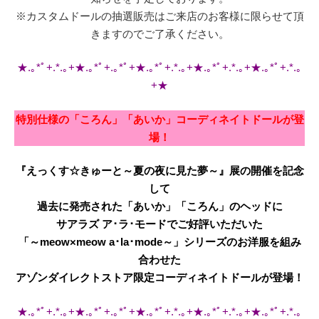
※カスタムドールの抽選販売はご来店のお客様に限らせて頂
きますのでご了承ください。
★.｡*ﾟ+.*.｡+★.｡*ﾟ+.｡*ﾟ+★.｡*ﾟ+.*.｡+★.｡*ﾟ+.*.｡+★.｡*ﾟ+.*.｡
+★
特別仕様の「ころん」「あいか」コーディネイトドールが登
場！
『えっくす☆きゅーと～夏の夜に見た夢～』展の開催を記念
して
過去に発売された「あいか」「ころん」のヘッドに
サアラズ ア･ラ･モードでご好評いただいた
「～meow×meow a･la･mode～」シリーズのお洋服を組み
合わせた
アゾンダイレクトストア限定コーディネイトドールが登場！
★.｡*ﾟ+.*.｡+★.｡*ﾟ+.｡*ﾟ+★.｡*ﾟ+.*.｡+★.｡*ﾟ+.*.｡+★.｡*ﾟ+.*.｡