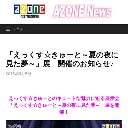
コ
ン
テ
ン
メニュー
ツ
へ
ス
「えっくす☆きゅーと～夏の夜に
キ
ッ
見た夢～」展 開催のお知らせ♪
プ
2018年9月5日
えっくす☆きゅーとのキュートな魅力に迫る展示会
「えっくす☆きゅーと～夏の夜に見た夢～」展を開
催！