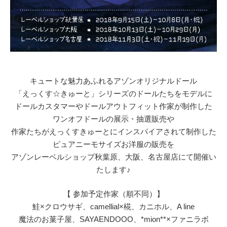
キュートな魅力あふれるアゾンオリジナルドール
「えっくす☆きゅーと」シリーズのドールたちをモデルに
ドールカスタマーやドールアウトフィット作家が制作した
ワンオフドールの展示・抽選販売や
作家たちがえっくすきゅーとにインスパイアされて制作した
ピュアニーモサイズお洋服の販売を
アゾンレーベルショップ秋葉原、大阪、名古屋店にて開催い
たします♪
【 参加予定作家（順不同）】
鮭×クロウサギ、camellial×椛、カニホル、A line
魔法のお菓子屋、SAYAENDOOO、*mion**×ファニラボ