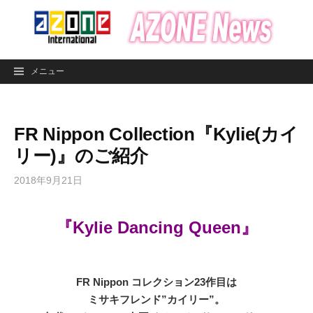
コ
ン
テ
ン
メニュー
ツ
へ
ス
FR Nippon Collection『Kylie(カイ
キ
ッ
リー)』のご紹介
プ
2018年9月21日
『Kylie Dancing Queen』
FR Nippon コレクション23作目は
ミサキフレンド”カイリー”。