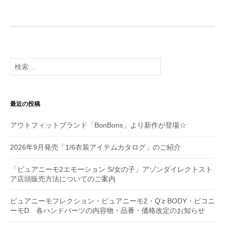
ゲ
ー
シ
検
ョ
索:
ン
最近の投稿
アウトフィットブランド「BonBons」より新作が登場☆
2026年9月発売「1/6衣装アイテムカタログ」のご紹介
「ピュアニーモ2エモーション S/女の子」アゾンダイレクトスト
ア店頭販売方法についてのご案内
ピュアニーモフレクション・ピュアニーモ2・Q’z BODY・ピコニ
ーモD 各ハンドパーツの内容物・品番・価格改定のお知らせ