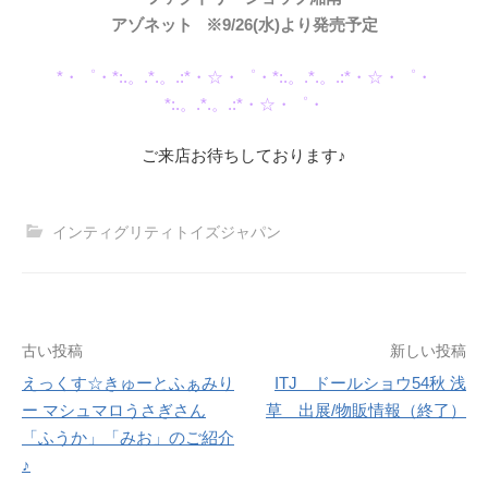
アゾネット ※9/26(水)より発売予定
*・゜・*:.。.*.。.:*・☆・゜・*:.。.*.。.:*・☆・゜・
*:.。.*.。.:*・☆・゜・
ご来店お待ちしております♪
インティグリティトイズジャパン
投
古い投稿
新しい投稿
えっくす☆きゅーとふぁみり
ITJ ドールショウ54秋 浅
稿
ー マシュマロうさぎさん
草 出展/物販情報（終了）
ナ
「ふうか」「みお」のご紹介
♪
ビ