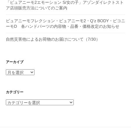
「ピュアニーモ2エモーション S/女の子」アゾンダイレクトスト
ア店頭販売方法についてのご案内
ピュアニーモフレクション・ピュアニーモ2・Q’z BODY・ピコニ
ーモD 各ハンドパーツの内容物・品番・価格改定のお知らせ
自然災害他によるお荷物のお届けについて（7/30）
アーカイブ
ア
ー
カ
イ
カテゴリー
ブ
カ
テ
ゴ
リ
ー