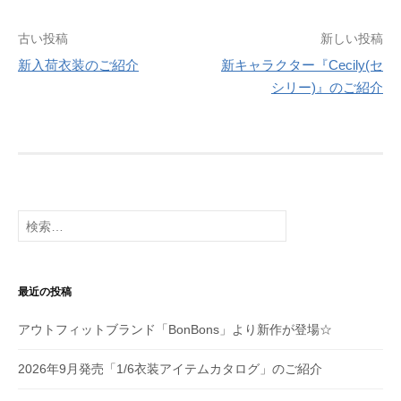
投
古い投稿
新しい投稿
新入荷衣装のご紹介
新キャラクター『Cecily(セ
稿
シリー)』のご紹介
ナ
ビ
ゲ
ー
検
シ
索:
ョ
最近の投稿
ン
アウトフィットブランド「BonBons」より新作が登場☆
2026年9月発売「1/6衣装アイテムカタログ」のご紹介