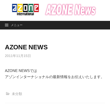
コ
ン
テ
ン
メニュー
ツ
へ
ス
AZONE NEWS
キ
ッ
2011年11月15日
プ
AZONE NEWSでは
アゾンインターナショナルの最新情報をお伝えいたします。
未分類