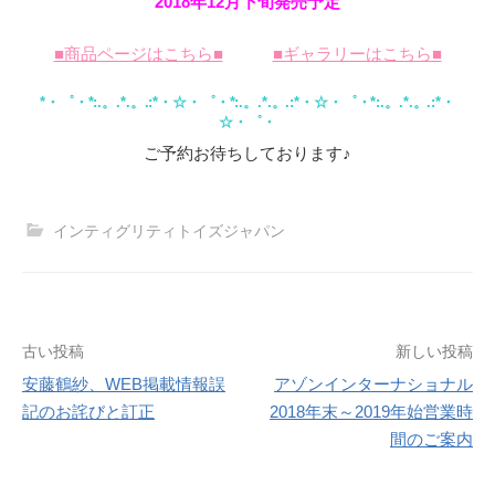
2018年12月下旬発売予定
■商品ページはこちら■
■ギャラリーはこちら■
*・゜・*:.。.*.。.:*・☆・゜・*:.。.*.。.:*・☆・゜・*:.。.*.。.:*・
☆・゜・
ご予約お待ちしております♪
インティグリティトイズジャパン
投
古い投稿
新しい投稿
安藤鶴紗、WEB掲載情報誤
アゾンインターナショナル
稿
記のお詫びと訂正
2018年末～2019年始営業時
ナ
間のご案内
ビ