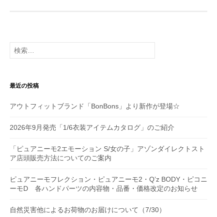
ゲ
ー
シ
検
索:
ョ
ン
最近の投稿
アウトフィットブランド「BonBons」より新作が登場☆
2026年9月発売「1/6衣装アイテムカタログ」のご紹介
「ピュアニーモ2エモーション S/女の子」アゾンダイレクトスト
ア店頭販売方法についてのご案内
ピュアニーモフレクション・ピュアニーモ2・Q’z BODY・ピコニ
ーモD 各ハンドパーツの内容物・品番・価格改定のお知らせ
自然災害他によるお荷物のお届けについて（7/30）