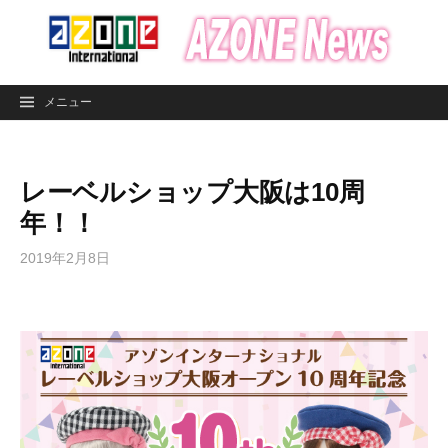
コ
ン
テ
ン
メニュー
ツ
へ
ス
レーベルショップ大阪は10周
キ
ッ
年！！
プ
2019年2月8日