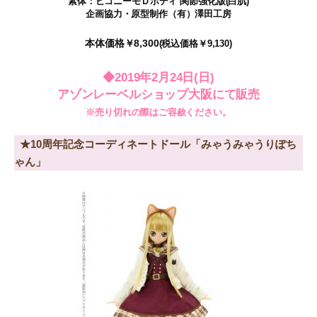
素体：ピコニーモＤボディ 関節強化版(白肌)
企画協力・原型制作（有）澤田工房
本体価格￥8,300
(税込価格￥9,130)
◆2019年2月24日(日)
アゾンレーベルショップ大阪にて販売
※売り切れの際はご容赦ください。
★10周年記念コーディネートドール「みゃうみゃうりぽち
ゃん」