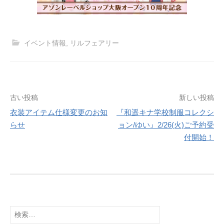
イベント情報
,
リルフェアリー
投
古い投稿
新しい投稿
衣装アイテム仕様変更のお知
『和遥キナ学校制服コレクシ
稿
らせ
ョン/ゆい』2/26(火)ご予約受
ナ
付開始！
ビ
ゲ
ー
シ
検
索: