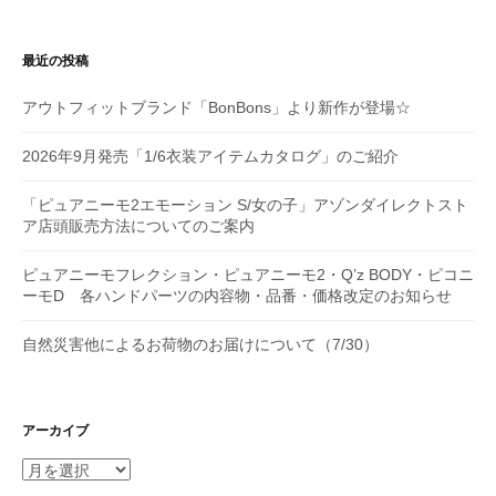
ョ
ン
最近の投稿
アウトフィットブランド「BonBons」より新作が登場☆
2026年9月発売「1/6衣装アイテムカタログ」のご紹介
「ピュアニーモ2エモーション S/女の子」アゾンダイレクトスト
ア店頭販売方法についてのご案内
ピュアニーモフレクション・ピュアニーモ2・Q’z BODY・ピコニ
ーモD 各ハンドパーツの内容物・品番・価格改定のお知らせ
自然災害他によるお荷物のお届けについて（7/30）
アーカイブ
ア
ー