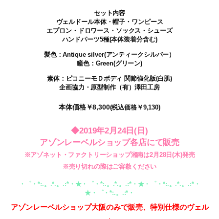
セット内容
ヴェルドール本体・帽子・ワンピース
エプロン・ドロワース・ソックス・シューズ
ハンドパーツ5種(本体装着分含む)
髪色：Antique silver(アンティークシルバー）
瞳色：Green(グリーン)
素体：ピコニーモＤボディ 関節強化版(白肌)
企画協力・原型制作（有）澤田工房
本体価格￥8,300
(税込価格￥9,130)
◆2019年2月24日(日)
アゾンレーベルショップ各店にて販売
※アゾネット・ファクトリーショップ湘南は2月28日(木)発売
※売り切れの際はご容赦ください
・゜・*:.。.*.。.:*・★・゜・*:.。.*.。.:*・★・゜・*:.。.*.。.:*・
★・゜・*:.。.:*・
アゾンレーベルショップ大阪のみで販売、特別仕様のヴェル