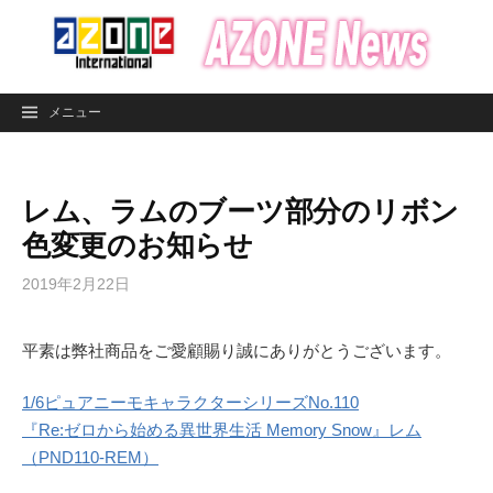
コ
ン
テ
ン
メニュー
ツ
へ
ス
レム、ラムのブーツ部分のリボン
キ
ッ
色変更のお知らせ
プ
2019年2月22日
平素は弊社商品をご愛顧賜り誠にありがとうございます。
1/6ピュアニーモキャラクターシリーズNo.110
『Re:ゼロから始める異世界生活 Memory Snow』レム
（PND110-REM）