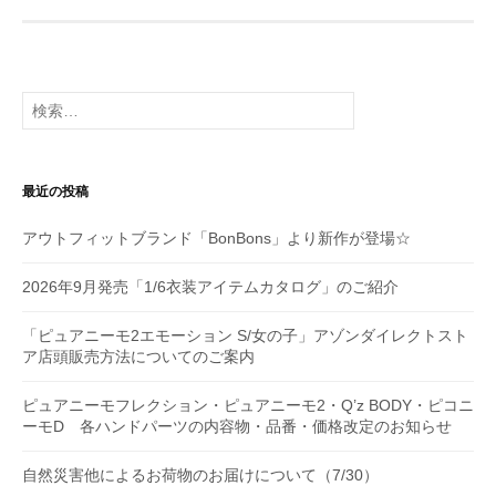
ゲ
ー
シ
検
索:
ョ
ン
最近の投稿
アウトフィットブランド「BonBons」より新作が登場☆
2026年9月発売「1/6衣装アイテムカタログ」のご紹介
「ピュアニーモ2エモーション S/女の子」アゾンダイレクトスト
ア店頭販売方法についてのご案内
ピュアニーモフレクション・ピュアニーモ2・Q’z BODY・ピコニ
ーモD 各ハンドパーツの内容物・品番・価格改定のお知らせ
自然災害他によるお荷物のお届けについて（7/30）