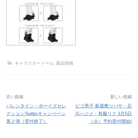
キャラクタードール
,
製品情報
投
古い投稿
新しい投稿
バレンタイン・ボーイズセレ
ピコ男子 新屋敷ツバサ・石
稿
クションTwitterキャンペーン
川ハジメ・有藤リク 3月5日
ナ
第２弾（受付終了）
（火）予約受付開始!
ビ