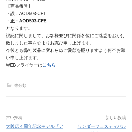
【商品番号】
・誤：AOD503-CFT
・
正：AOD503-CFE
となります。
誤記に関しまして、お客様並びに関係各位にご迷惑をおかけ
致しました事を心よりお詫び申し上げます。
今後とも弊社製品に変わらぬご愛顧を賜りますよう何卒お願
い申し上げます。
WEBフライヤーは
こちら
未分類
投
古い投稿
新しい投稿
大阪店４周年記念モデル『ア
ワンダーフェスティバル
稿