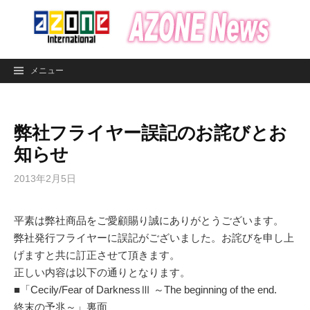
コ
ン
テ
ン
メニュー
ツ
へ
ス
弊社フライヤー誤記のお詫びとお
キ
ッ
知らせ
プ
2013年2月5日
平素は弊社商品をご愛顧賜り誠にありがとうございます。
弊社発行フライヤーに誤記がございました。お詫びを申し上
げますと共に訂正させて頂きます。
正しい内容は以下の通りとなります。
■「Cecily/Fear of DarknessⅢ ～The beginning of the end.
終末の予兆～」裏面