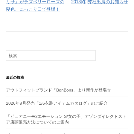
リサ』がラズベリーローズの
2013[冬]弊社出展のお知らせ
ナ
髪色、にっこり口で登場！
ビ
ゲ
ー
シ
検
索:
ョ
ン
最近の投稿
アウトフィットブランド「BonBons」より新作が登場☆
2026年9月発売「1/6衣装アイテムカタログ」のご紹介
「ピュアニーモ2エモーション S/女の子」アゾンダイレクトスト
ア店頭販売方法についてのご案内