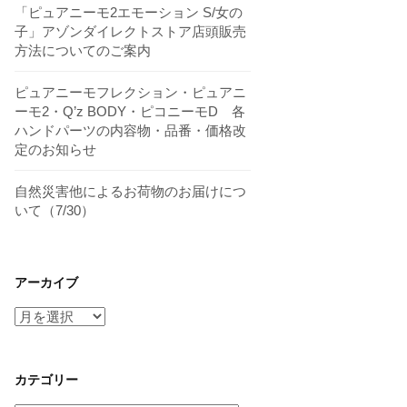
「ピュアニーモ2エモーション S/女の
子」アゾンダイレクトストア店頭販売
方法についてのご案内
ピュアニーモフレクション・ピュアニ
ーモ2・Q’z BODY・ピコニーモD 各
ハンドパーツの内容物・品番・価格改
定のお知らせ
自然災害他によるお荷物のお届けにつ
いて（7/30）
アーカイブ
ア
ー
カ
イ
カテゴリー
ブ