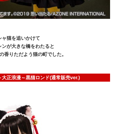
シャ猫を追いかけて
レンが大きな橋をわたると
の香りただよう猫の町でした。
ace Ⅳ～大正浪漫～黒猫ロンド(通常販売ver.)