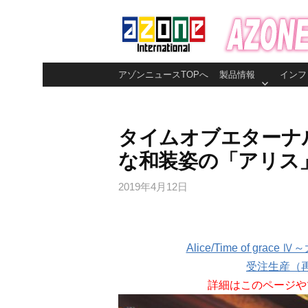
コ
ン
テ
ン
アゾンニュースTOPへ
製品情報
インフ
ツ
へ
ス
タイムオブエターナ
キ
な和装姿の「アリス
ッ
プ
2019年4月12日
Alice/Time of gra
受注生産（
詳細はこのページや