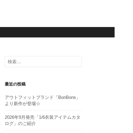
検
索:
最近の投稿
アウトフィットブランド「BonBons」
より新作が登場☆
2026年9月発売「1/6衣装アイテムカタ
ログ」のご紹介