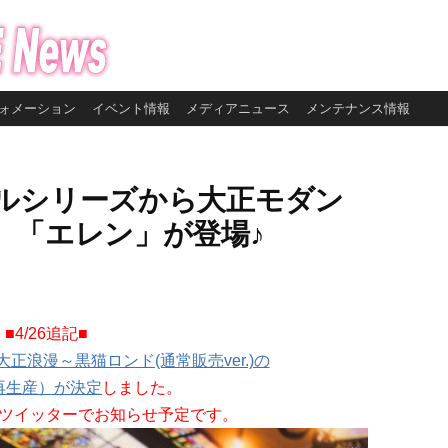
ォメーション
イベント情報
メディアニュース
メンテナンス情報
ルシリーズから大正モダン
」「エレン」が登場♪
■4/26追記■
ce Ⅳ～大正浪漫～黒猫ロンド(通常販売ver.)の
再生産）が決定
しました。
ツイッターでお知らせ予定です。