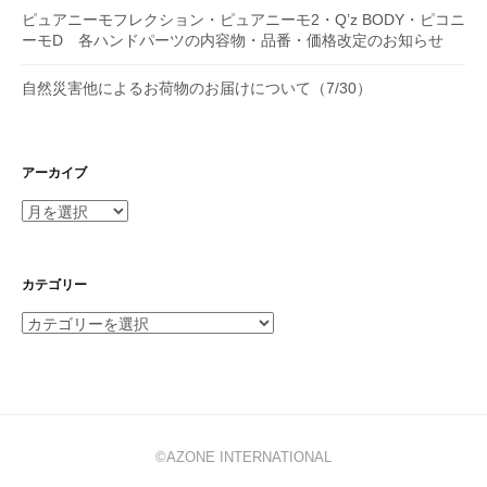
ピュアニーモフレクション・ピュアニーモ2・Q’z BODY・ピコニ
ーモD 各ハンドパーツの内容物・品番・価格改定のお知らせ
自然災害他によるお荷物のお届けについて（7/30）
アーカイブ
ア
ー
カ
イ
カテゴリー
ブ
カ
テ
ゴ
リ
ー
©AZONE INTERNATIONAL