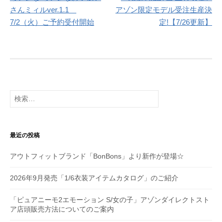
稿
さんミィルver.1.1
アゾン限定モデル受注生産決
ナ
7/2（火）ご予約受付開始
定!【7/26更新】
ビ
ゲ
ー
シ
検
索:
ョ
ン
最近の投稿
アウトフィットブランド「BonBons」より新作が登場☆
2026年9月発売「1/6衣装アイテムカタログ」のご紹介
「ピュアニーモ2エモーション S/女の子」アゾンダイレクトスト
ア店頭販売方法についてのご案内