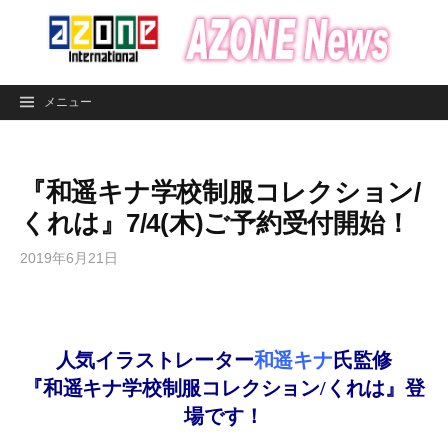
コ
ン
テ
ン
メニュー
ツ
へ
ス
『和遥キナ学校制服コレクション/
キ
ッ
くれは』7/4(木)ご予約受付開始！
プ
2019年6月21日
人気イラストレーター
和遥キナ
氏
監修
『和遥キナ学校制服コレクション/くれは
』
登
場です！