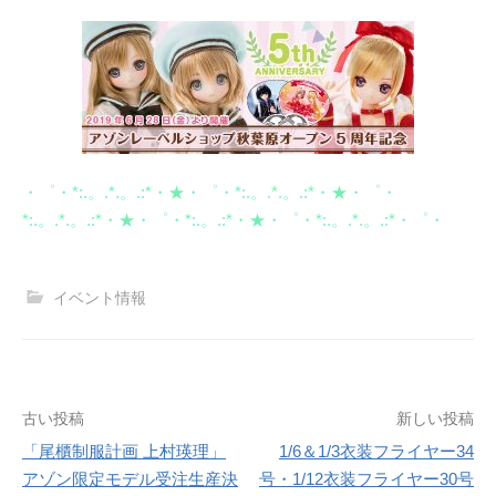
・゜・*:.。.*.。.:*・★・゜・*:.。.*.。.:*・★・゜・
*:.。.*.。.:*・★・゜・*:.。.:*・★・゜・*:.。.*.。.:*・゜・
イベント情報
投
古い投稿
新しい投稿
「尾櫃制服計画 上村瑛理」
1/6＆1/3衣装フライヤー34
稿
アゾン限定モデル受注生産決
号・1/12衣装フライヤー30号