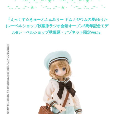
・゜・*:.。.*.。.:*・★・゜・*:.。.*.。.:*・★・゜・
*:.。.*.。.:*・★・゜・*:.。.:*・★・゜・*:.。.*.。.:*・゜・
『えっくす☆きゅーとふぁみりー ギムナジウムの夏/ゆうた
(レーベルショップ秋葉原ラジオ会館オープン5周年記念モデ
ル)(レーベルショップ秋葉原・アゾネット限定ver.)』