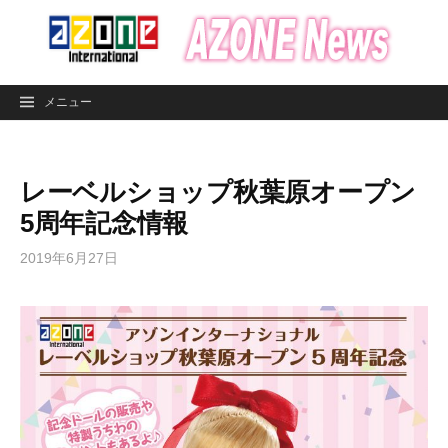
コ
ン
テ
ン
メニュー
ツ
へ
ス
レーベルショップ秋葉原オープン
キ
ッ
5周年記念情報
プ
2019年6月27日