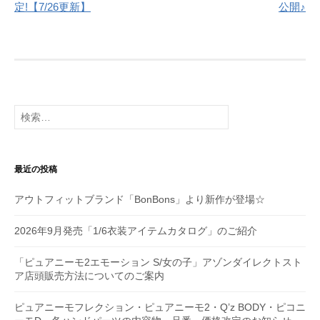
ナ
定!【7/26更新】
公開♪
ビ
ゲ
ー
シ
検
索:
ョ
ン
最近の投稿
アウトフィットブランド「BonBons」より新作が登場☆
2026年9月発売「1/6衣装アイテムカタログ」のご紹介
「ピュアニーモ2エモーション S/女の子」アゾンダイレクトスト
ア店頭販売方法についてのご案内
ピュアニーモフレクション・ピュアニーモ2・Q’z BODY・ピコニ