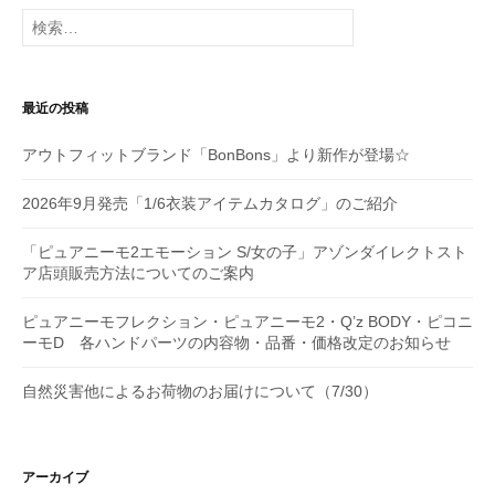
ー
検
シ
索:
ョ
最近の投稿
ン
アウトフィットブランド「BonBons」より新作が登場☆
2026年9月発売「1/6衣装アイテムカタログ」のご紹介
「ピュアニーモ2エモーション S/女の子」アゾンダイレクトスト
ア店頭販売方法についてのご案内
ピュアニーモフレクション・ピュアニーモ2・Q’z BODY・ピコニ
ーモD 各ハンドパーツの内容物・品番・価格改定のお知らせ
自然災害他によるお荷物のお届けについて（7/30）
アーカイブ