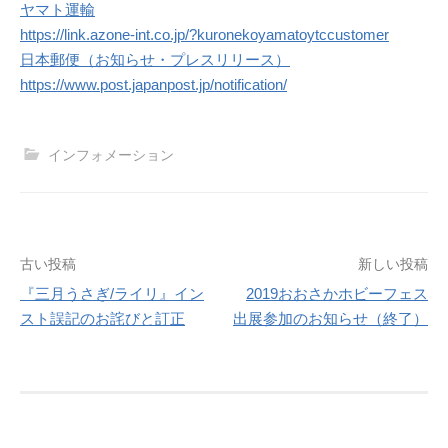
ヤマト運輸
https://link.azone-int.co.jp/?kuronekoyamatoytccustomer
日本郵便（お知らせ・プレスリリース）
https://www.post.japanpost.jp/notification/
インフォメーション
投
古い投稿
新しい投稿
『三月うさぎ/ライリ』イン
2019おおさかホビーフェス
稿
スト誤記のお詫びと訂正
出展参加のお知らせ（終了）
ナ
ビ
ゲ