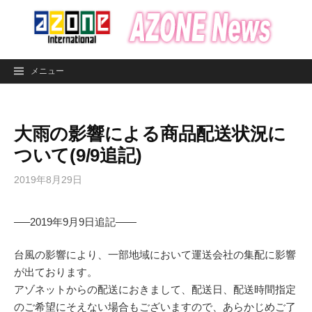
コ
ン
テ
ン
メニュー
ツ
へ
ス
大雨の影響による商品配送状況に
キ
ッ
ついて(9/9追記)
プ
2019年8月29日
—–2019年9月9日追記——
台風の影響により、一部地域において運送会社の集配に影響
が出ております。
アゾネットからの配送におきまして、配送日、配送時間指定
のご希望にそえない場合もございますので、あらかじめご了