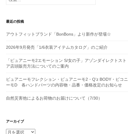
索:
ョ
ン
最近の投稿
アウトフィットブランド「BonBons」より新作が登場☆
2026年9月発売「1/6衣装アイテムカタログ」のご紹介
「ピュアニーモ2エモーション S/女の子」アゾンダイレクトスト
ア店頭販売方法についてのご案内
ピュアニーモフレクション・ピュアニーモ2・Q’z BODY・ピコニ
ーモD 各ハンドパーツの内容物・品番・価格改定のお知らせ
自然災害他によるお荷物のお届けについて（7/30）
アーカイブ
ア