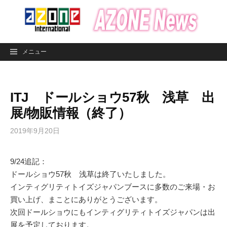
コ
ン
テ
ン
メニュー
ツ
へ
ス
ITJ ドールショウ57秋 浅草 出
キ
ッ
展/物販情報（終了）
プ
2019年9月20日
9/24追記：
ドールショウ57秋 浅草は終了いたしました。
インティグリティトイズジャパンブースに多数のご来場・お
買い上げ、まことにありがとうございます。
次回ドールショウにもインティグリティトイズジャパンは出
展を予定しております。