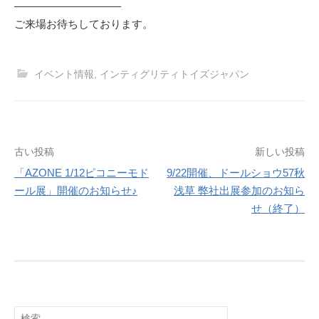
——————————
ご来場お待ちしております。
イベント情報
,
インティグリティトイズジャパン
投
古い投稿
新しい投稿
「AZONE 1/12ピコニーモド
9/22開催、ドールショウ57秋
稿
ール展」開催のお知らせ♪
浅草 弊社出展参加のお知ら
ナ
せ（終了）
ビ
ゲ
ー
シ
検