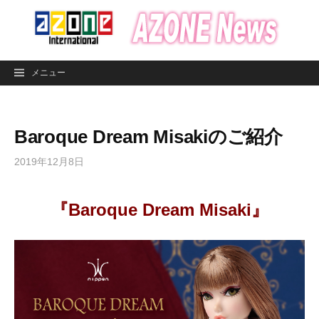
コ
ン
テ
ン
メニュー
ツ
へ
ス
Baroque Dream Misakiのご紹介
キ
ッ
2019年12月8日
プ
『Baroque Dream Misaki』