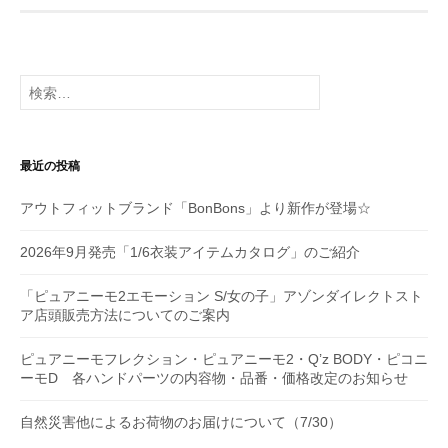
ゲ
ー
シ
検
索:
ョ
ン
最近の投稿
アウトフィットブランド「BonBons」より新作が登場☆
2026年9月発売「1/6衣装アイテムカタログ」のご紹介
「ピュアニーモ2エモーション S/女の子」アゾンダイレクトスト
ア店頭販売方法についてのご案内
ピュアニーモフレクション・ピュアニーモ2・Q’z BODY・ピコニ
ーモD 各ハンドパーツの内容物・品番・価格改定のお知らせ
自然災害他によるお荷物のお届けについて（7/30）