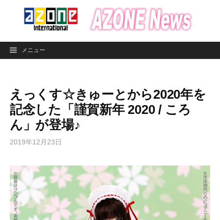
コ
ン
テ
ン
メニュー
ツ
へ
ス
えっくす☆きゅーとから2020年を
キ
ッ
記念した「謹賀新年 2020 / ころ
プ
ん」が登場♪
2019年12月23日