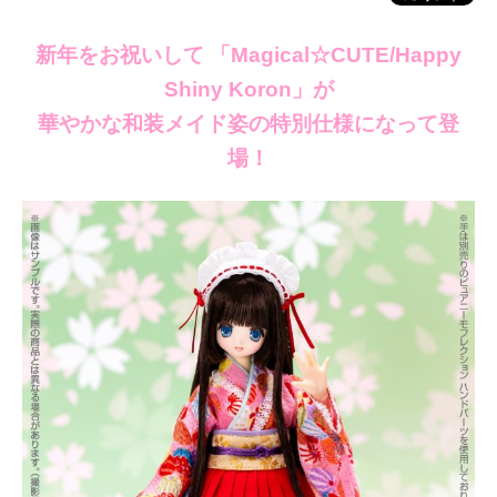
新年をお祝いして 「Magical☆CUTE/Happy
Shiny Koron」が
華やかな和装メイド姿の特別仕様になって登
場！