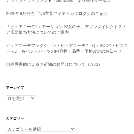
アウトフィットブランド「BonBons」より新作が登場☆
2026年9月発売「1/6衣装アイテムカタログ」のご紹介
「ピュアニーモ2エモーション S/女の子」アゾンダイレクトスト
ア店頭販売方法についてのご案内
ピュアニーモフレクション・ピュアニーモ2・Q’z BODY・ピコニ
ーモD 各ハンドパーツの内容物・品番・価格改定のお知らせ
自然災害他によるお荷物のお届けについて（7/30）
アーカイブ
ア
ー
カ
イ
カテゴリー
ブ
カ