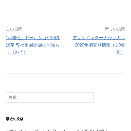
投
古い投稿
新しい投稿
1/5開催、ドールショウ58冬
アゾンインターナショナル
稿
浅草 弊社出展参加のお知ら
2020年初売り情報（1/9更
ナ
せ（終了）
新）
ビ
ゲ
ー
シ
検
索:
ョ
ン
最近の投稿